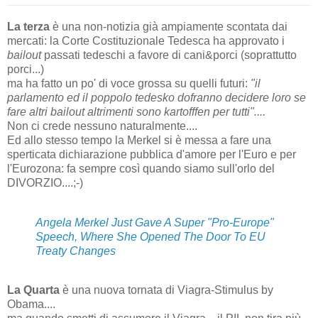
La terza
è una non-notizia già ampiamente scontata dai
mercati: la Corte Costituzionale Tedesca ha approvato i
bailout
passati tedeschi a favore di cani&porci (soprattutto
porci...)
ma ha fatto un po' di voce grossa su quelli futuri:
"il
parlamento ed il poppolo tedesko dofranno decidere loro se
fare altri bailout altrimenti sono kartofffen per tutti"....
Non ci crede nessuno naturalmente....
Ed allo stesso tempo la Merkel si è messa a fare una
sperticata dichiarazione pubblica d'amore per l'Euro e per
l'Eurozona: fa sempre così quando siamo sull'orlo del
DIVORZIO....;-)
Angela Merkel Just Gave A Super "Pro-Europe"
Speech, Where She
Opened The Door To EU
Treaty Changes
La Quarta
è una nuova tornata di Viagra-Stimulus by
Obama....