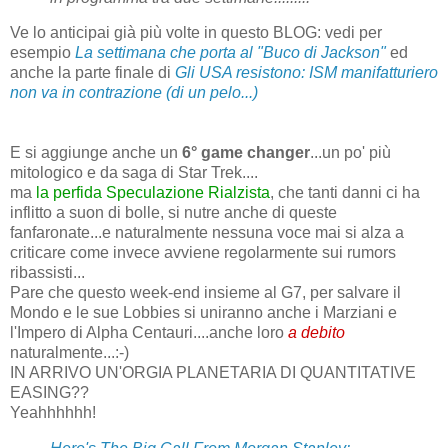
Ve lo anticipai già più volte in questo BLOG: vedi per
esempio
La settimana che porta al "Buco di Jackson"
ed
anche la parte finale di
Gli USA resistono: ISM manifatturiero
non va in contrazione (di un pelo...)
E si aggiunge anche un
6° game changer
...un po' più
mitologico e da saga di Star Trek....
ma
la perfida Speculazione Rialzista
, che tanti danni ci ha
inflitto a suon di bolle, si nutre anche di queste
fanfaronate...e naturalmente nessuna voce mai si alza a
criticare come invece avviene regolarmente sui rumors
ribassisti...
Pare che questo week-end insieme al G7, per salvare il
Mondo e le sue Lobbies si uniranno anche i Marziani e
l'Impero di Alpha Centauri....anche loro
a debito
naturalmente...:-)
IN ARRIVO UN'ORGIA PLANETARIA DI QUANTITATIVE
EASING??
Yeahhhhhh!