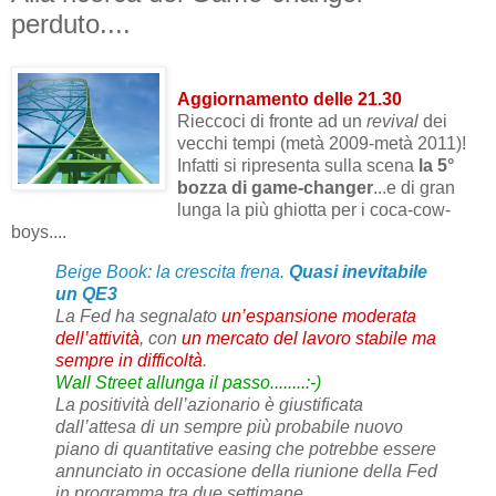
perduto....
Aggiornamento delle 21.30
Rieccoci di fronte ad un
revival
dei
vecchi tempi (metà 2009-metà 2011)!
Infatti si ripresenta sulla scena
la 5°
bozza di game-changer
...e di gran
lunga la più ghiotta per i coca-cow-
boys....
Beige Book: la crescita frena.
Quasi inevitabile
un QE3
La Fed ha segnalato
un’espansione moderata
dell’attività
, con
un mercato del lavoro stabile ma
sempre in difficoltà
.
Wall Street allunga il passo........:-)
La positività dell’azionario è giustificata
dall’attesa di un sempre più probabile nuovo
piano di quantitative easing che potrebbe essere
annunciato in occasione della riunione della Fed
in programma tra due settimane.........