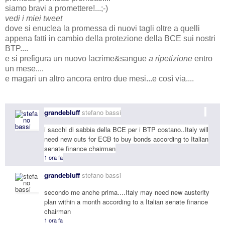
siamo bravi a promettere!...;-)
vedi i miei tweet
dove si enuclea la promessa di nuovi tagli oltre a quelli
appena fatti in cambio della protezione della BCE sui nostri
BTP....
e si prefigura un nuovo lacrime&sangue
a ripetizione
entro
un mese....
e magari un altro ancora entro due mesi...e così via....
grandebluff
stefano bassi
i sacchi di sabbia della BCE per i BTP costano..Italy will
need new cuts for ECB to buy bonds according to Italian
senate finance chairman
1 ora fa
grandebluff
stefano bassi
secondo me anche prima....Italy may need new austerity
plan within a month according to a Italian senate finance
chairman
1 ora fa