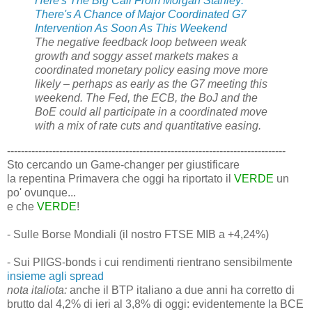
Here's The Big Call From Morgan Stanley:
There's A Chance of Major Coordinated G7
Intervention As Soon As This Weekend
The negative feedback loop between weak
growth and soggy asset markets makes a
coordinated monetary policy easing move more
likely – perhaps as early as the G7 meeting this
weekend. The Fed, the ECB, the BoJ and the
BoE could all participate in a coordinated move
with a mix of rate cuts and quantitative easing.
--------------------------------------------------------------------------------
Sto cercando un Game-changer per giustificare
la repentina Primavera che oggi ha riportato il
VERDE
un
po' ovunque...
e che
VERDE
!
- Sulle Borse Mondiali (il nostro FTSE MIB a +4,24%)
- Sui PIIGS-bonds i cui rendimenti rientrano sensibilmente
insieme agli spread
nota italiota:
anche il BTP italiano a due anni ha corretto di
brutto dal 4,2% di ieri al 3,8% di oggi: evidentemente la BCE