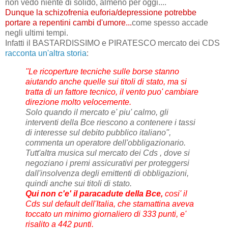
non vedo niente di solido, almeno per oggi....
Dunque la schizofrenia euforia/depressione potrebbe
portare a repentini cambi d'umore...
come spesso accade
negli ultimi tempi.
Infatti il BASTARDISSIMO e PIRATESCO mercato dei CDS
racconta un'altra storia
:
''Le ricoperture tecniche sulle borse stanno
aiutando anche quelle sui titoli di stato, ma si
tratta di un fattore tecnico, il vento puo' cambiare
direzione molto velocemente.
Solo quando il mercato e' piu' calmo, gli
interventi della Bce riescono a contenere i tassi
di interesse sul debito pubblico italiano'',
commenta un operatore dell'obbligazionario.
Tutt'altra musica sul mercato dei Cds , dove si
negoziano i premi assicurativi per proteggersi
dall'insolvenza degli emittenti di obbligazioni,
quindi anche sui titoli di stato.
Qui non c'e' il paracadute della Bce,
cosi' il
Cds sul default dell'Italia, che stamattina aveva
toccato un minimo giornaliero di 333 punti, e'
risalito a 442 punti.