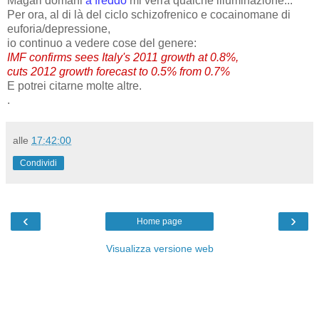
Magari domani
a freddo
mi verrà qualche illuminazione...
Per ora, al di là del ciclo schizofrenico e cocainomane di
euforia/depressione,
io continuo a vedere cose del genere:
IMF confirms sees Italy's 2011 growth at 0.8%,
cuts 2012 growth forecast to 0.5% from 0.7%
E potrei citarne molte altre.
.
alle
17:42:00
Condividi
‹
›
Home page
Visualizza versione web