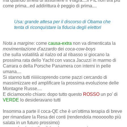
ma quando smetti di assumere il Viagra....il PIL non tira più
come prima...ed addirittura è peggio di prima....
Usa: grande attesa per il discorso di
Obama
che
tenta di riconquistare la fiducia degli elettori
Nota a margine:
come
causa-extra
non va dimenticata la
movimentazione d'azzardo
dei
coca-cow-boys
che sulla volatilità al rialzo od al ribasso si giocano la
prossima rata dello Yacht con vasca Jacuzzi in marmo di
Carrara o della Porsche Panamera con interni in pelle
umana....
Si stanno tutti riiiiiicoprendo come pazzi cercando di
massimizzare ed amplificare la prossima evoluzione delle
Montagne Russe....
E diciamocelo chiaro: dopo tutto questo
ROSSO
un po' di
VERDE
lo desideravano tutti
Insomma a parte il coca-QE che è un'ottima terapia di breve
per rimandare la Resa dei conti (rendendola mooooolto più
salata in un futuro prossimo)