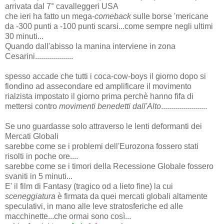
arrivata dal 7° cavalleggeri USA
che ieri ha fatto un mega-
comeback
sulle borse 'mericane
da -300 punti a -100 punti scarsi...come sempre negli ultimi
30 minuti...
Quando dall'abisso la manina interviene in zona
Cesarini...................
spesso accade che tutti i coca-cow-boys il giorno dopo si
fiondino ad assecondare ed amplificare il movimento
rialzista impostato il giorno prima perchè hanno fifa di
mettersi contro
movimenti benedetti dall'Alto
.......................
Se uno guardasse solo attraverso le lenti deformanti dei
Mercati Globali
sarebbe come se i problemi dell'Eurozona fossero stati
risolti in poche ore....
sarebbe come se i timori della Recessione Globale fossero
svaniti in 5 minuti...
E' il film di Fantasy (tragico od a lieto fine) la cui
sceneggiatura
è firmata da quei mercati globali altamente
speculativi, in mano alle leve stratosferiche ed alle
macchinette...che ormai sono così...