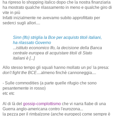
ha ripreso lo shopping italico dopo che la nostra finanziaria
ha mostrato qualche rilassamento in meno e qualche giro di
vite in più
Infatti inizialmente ne avevamo subito approfittato per
sederci sugli allori....
Sinn (
Ifo
) striglia la Bce per acquisto titoli italiani,
ha rilassato Governo
...istituto economico
Ifo
, la decisione della Banca
centrale europea di acquistare titoli di Stato
italiani è [...]
Allo stesso tempo gli squali hanno mollato un po' la presa:
don't fight the BCE
....almeno finchè cannoneggia....
- Sulle commodities (a parte quelle rifugio che sono
pesantemente in rosso)
etc etc
Al di là del
gossip-complottismo
che vi narra fiabe di una
Guerra anglo-americana contro l'eurozona...
la pezza per il rimbalzone (anche europeo) come sempre è