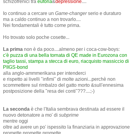
schizofrenici tra
euforia
&
depressione
....
Io continuo a cercare un
Game-changer
serio e duraturo
ma a caldo continuo a non trovarlo....
Nei fondamentali è tutto come prima.
Ho trovato solo poche cosette...
La prima
non è da poco....almeno per i coca-cow-boys:
c'è puzza di una bella tornata di QE made in Eurozona con
taglio tassi, stampa a stecca di euro, riacquisto massiccio di
PIIGS-bond
alla anglo-ammmerikana per intenderci
e rispetto ai livelli "infimi" di molte azioni...perchè non
scommettere sul rimbalzo del gatto morto &sull'ennesima
postposizione della "resa dei conti"???....;-)
La seconda
è che l'Italia sembrava destinata ad essere il
nuovo detonatore a mo' di
subprime
mentre oggi
oltre ad avere un po' ispessito la finanziaria in approvazione
promette promette promette....