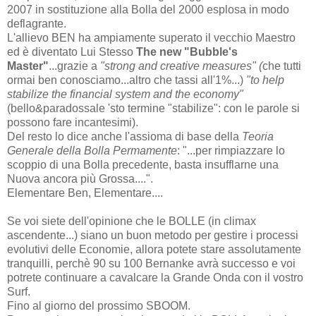
2007 in sostituzione alla Bolla del 2000 esplosa in modo
deflagrante.
L'allievo BEN ha ampiamente superato il vecchio Maestro
ed è diventato Lui Stesso
The new "Bubble's
Master"
...grazie a
"strong and creative measures" (
che tutti
ormai ben conosciamo...altro che tassi all'1%...)
"to help
stabilize the financial system and the economy"
(bello&paradossale 'sto termine "stabilize": con le parole si
possono fare incantesimi).
Del resto lo dice anche l'assioma di base della
Teoria
Generale della Bolla Permamente
: "...per rimpiazzare lo
scoppio di una Bolla precedente, basta insufflarne una
Nuova ancora più Grossa....".
Elementare Ben, Elementare....
Se voi siete dell'opinione che le BOLLE (in climax
ascendente...) siano un buon metodo per gestire i processi
evolutivi delle Economie, allora potete stare assolutamente
tranquilli, perchè 90 su 100 Bernanke avrà successo e voi
potrete continuare a cavalcare la Grande Onda con il vostro
Surf.
Fino al giorno del prossimo SBOOM.