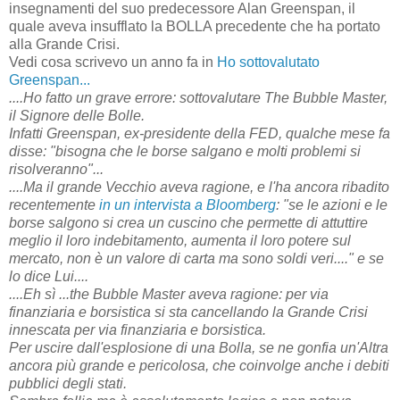
insegnamenti del suo predecessore Alan Greenspan, il
quale aveva insufflato la BOLLA precedente che ha portato
alla Grande Crisi.
Vedi cosa scrivevo un anno fa in
Ho sottovalutato
Greenspan...
....Ho fatto un grave errore: sottovalutare The Bubble Master,
il Signore delle Bolle.
Infatti Greenspan, ex-presidente della FED, qualche mese fa
disse: "bisogna che le borse salgano e molti problemi si
risolveranno"...
....Ma il grande Vecchio aveva ragione, e l'ha ancora ribadito
recentemente
in un intervista a Bloomberg
: "se le azioni e le
borse salgono si crea un cuscino che permette di attuttire
meglio il loro indebitamento, aumenta il loro potere sul
mercato, non è un valore di carta ma sono soldi veri...." e se
lo dice Lui....
....Eh sì ...the Bubble Master aveva ragione: per via
finanziaria e borsistica si sta cancellando la Grande Crisi
innescata per via finanziaria e borsistica.
Per uscire dall'esplosione di una Bolla, se ne gonfia un'Altra
ancora più grande e pericolosa, che coinvolge anche i debiti
pubblici degli stati.