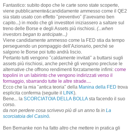
Fantastico: subito dopo che le carte sono state scoperte,
viene pubblicamente&candidamente ammesso come il QE2
sia stato usato con effetto "preventivo" (l'avevamo ben
capito...) in modo che gli investitori iniziassero a saltare sul
treno delle Borse e degli Assets più rischiosi.
(...when
investors began to anticipate...)
Viene candidamente ammesso come la FED stia da tempo
perseguendo un pompaggio dell'Azionario, perchè se
salgono le Borse poi tutto andrà liscio.
Pertanto tutti vengono "caldamente invitati" a buttarsi sugli
assets più rischiosi, anche perchè gli vengono precluse le
alternative che offrono rendimenti forzatamente infimi:
come
topolini in un labirinto che vengono indirizzati verso il
formaggio, sbarrando tutte le altre strade....
Ecco che la mia "antica teoria" della
Manina della FED
trova
esplicita conferma (seguite il
LINK
).
Bene... la
SCORCIATOIA DELLA BOLLA
sta facendo il suo
corso.
da non perdere cosa scrivevo più di un anno fa in
La
scorciatoia del Casinò
.
Ben Bernanke non ha fatto altro che mettere in pratica gli