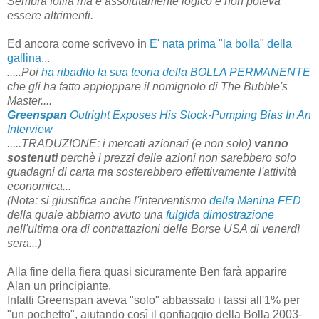
Sembra follia ma è assolutamente logico e non poteva
essere altrimenti.
Ed ancora come scrivevo in
E' nata prima "la bolla" della
gallina...
.....Poi
ha ribadito la sua teoria della BOLLA PERMANENTE
che gli ha fatto appioppare il nomignolo di The Bubble's
Master....
Greenspan
Outright Exposes His Stock-Pumping Bias In An
Interview
.....TRADUZIONE: i mercati azionari (e non solo)
vanno
sostenuti
perchè i prezzi delle azioni non sarebbero solo
guadagni di carta ma sosterebbero effettivamente l'attività
economica...
(Nota: si giustifica anche l'interventismo
della Manina FED
della quale abbiamo avuto una
fulgida dimostrazione
nell'ultima ora di contrattazioni delle Borse USA di venerdì
sera...)
Alla fine della fiera quasi sicuramente Ben farà apparire
Alan un principiante.
Infatti Greenspan aveva "solo" abbassato i tassi all'1% per
"un pochetto", aiutando così il gonfiaggio della Bolla 2003-