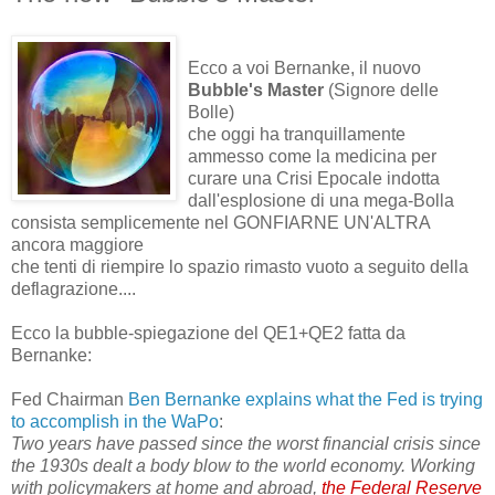
Ecco a voi Bernanke, il nuovo
Bubble's Master
(Signore delle
Bolle)
che oggi ha tranquillamente
ammesso come la medicina per
curare una Crisi Epocale indotta
dall'esplosione di una mega-Bolla
consista semplicemente nel GONFIARNE UN'ALTRA
ancora maggiore
che tenti di riempire lo spazio rimasto vuoto a seguito della
deflagrazione....
Ecco la bubble-spiegazione del QE1+QE2 fatta da
Bernanke:
Fed Chairman
Ben Bernanke explains what the Fed is trying
to accomplish in the WaPo
:
Two years have passed since the worst financial crisis since
the 1930s dealt a body blow to the world economy. Working
with policymakers at home and abroad,
the Federal Reserve