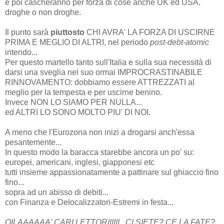
e poi cascheranno per forza di cose anche UK ed USA,
droghe o non droghe.
Il punto sarà
piuttosto
CHI AVRA' LA FORZA DI USCIRNE
PRIMA E MEGLIO DI ALTRI, nel periodo
post-debt-atomic
intendo...
Per questo martello tanto sull'Italia e sulla sua necessità di
darsi una sveglia nel suo ormai IMPROCRASTINABILE
RINNOVAMENTO: dobbiamo essere ATTREZZATI al
meglio per la tempesta e per uscirne benino.
Invece NON LO SIAMO PER NULLA...
ed ALTRI LO SONO MOLTO PIU' DI NOI.
A meno che l'Eurozona non inizi a drogarsi anch'essa
pesantemente...
In questo modo la baracca starebbe ancora un po' su:
europei, americani, inglesi, giapponesi etc
tutti insieme appassionatamente a pattinare sul ghiaccio fino
fino...
sopra ad un abisso di debiti...
con Finanza e Delocalizzatori-Estremi in festa...
OILAAAAAA' CARI LETTORIIIIII...CI SIETE? CE LA FATE?