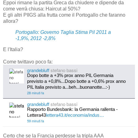
Eppoi rimane la partita Greca da chiudere e dipende da
come verrà chiusa: Haircut al 50%?
E gli altri PIIGS alla frutta come il Portogallo che faranno
allora?
Portogallo: Governo Taglia Stima Pil 2011 a
-1,9%, 2012 -2,8%
E l'Italia?
Come twittavo poco fa:
grandebluff
stefano bassi
Dopo botte a +3% prox anno PIL Germania
previsto a +0,8%...Dopo botte a +0,6% prox anno
PIL Italia previsto a...beh...buonanotte...:-)
28 minuti fa
grandebluff
stefano bassi
Rapporto Bundesbank: la Germania rallenta -
Lettera43
lettera43.it/economia/indus…
59 minuti fa
Certo che se la Francia perdesse la tripla AAA