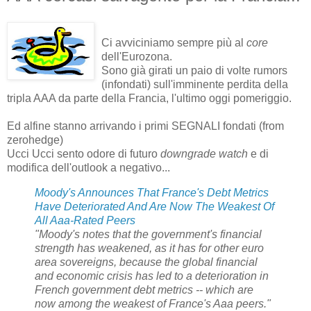
Ci avviciniamo sempre più al
core
dell'Eurozona.
Sono già girati un paio di volte rumors
(infondati) sull'imminente perdita della
tripla AAA da parte della Francia, l'ultimo oggi pomeriggio.
Ed alfine stanno arrivando i primi SEGNALI fondati (from
zerohedge)
Ucci Ucci sento odore di futuro
downgrade watch
e di
modifica dell'outlook a negativo...
Moody's Announces That France's Debt Metrics
Have Deteriorated And Are Now The Weakest Of
All Aaa-Rated Peers
"Moody's notes that the government's financial
strength has weakened, as it has for other euro
area sovereigns, because the global financial
and economic crisis has led to a deterioration in
French government debt metrics -- which are
now among the weakest of France's Aaa peers."