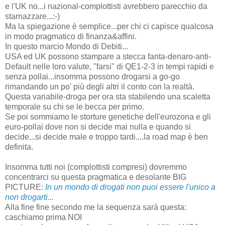
e l'UK no...i nazional-complottisti avrebbero parecchio da
starnazzare...:-)
Ma la spiegazione è semplice...per chi ci capisce qualcosa
in modo pragmatico di finanza&affini.
In questo marcio Mondo di Debiti...
USA ed UK possono stampare a stecca fanta-denaro-anti-
Default nelle loro valute, "farsi" di QE1-2-3 in tempi rapidi e
senza pollai...insomma possono drogarsi a go-go
rimandando un po' più degli altri il conto con la realtà.
Questa variabile-droga per ora sta stabilendo una scaletta
temporale su chi se le becca per primo.
Se poi sommiamo le storture genetiche dell'eurozona e gli
euro-pollai dove non si decide mai nulla e quando si
decide...si decide male e troppo tardi....la road map è ben
definita.
Insomma tutti noi (complottisti compresi) dovremmo
concentrarci su questa pragmatica e desolante BIG
PICTURE:
In un mondo di drogati non puoi essere l'unico a
non drogarti...
Alla fine fine secondo me la sequenza sarà questa:
caschiamo prima NOI