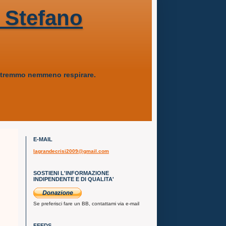
 Stefano
 potremmo nemmeno respirare.
E-MAIL
lagrandecrisi2009@gmail.com
SOSTIENI L'INFORMAZIONE
INDIPENDENTE E DI QUALITA'
Se preferisci fare un BB, contattami via e-mail
FEEDS