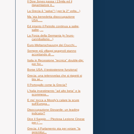
Il Dow Jones passa i 13mila ed il
risparmiatore it...
La Grecia è "salva"! ( per la 2° volta...)
Ma 'sta benedetta disoccupazione
USA.....
Ed intanto il Petrolio continua a salire,
salire, ...
La Forza della Germania (e l'euro-
cannibalismo...)
Euro-Weltanschauung dei Crucchi...
Sempre più villaggi spagnoli stanno
accettando di ...
Italia in Recessione "tecnica" double-dip:
per for...
Borse USA: il testosterone funziona!
Grecia: una telenovelas che si rispetti si
tira se...
Il Portogallo come la Grecia?
L'Italia investimento "ad alto beta" e la
scommess...
E mo' tocca a Moody's calare la scure
sull'Europa...
Disoccupazione Giovanile: un leading
indicator?
Dice il Saggio...: Pleziosa Lezione Cinese
per i "...
Grecia: il Parlamento sta per votare "la
spremitur...