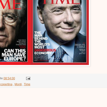
lle
08:54:00
,
copertina
,
Monti
,
Time