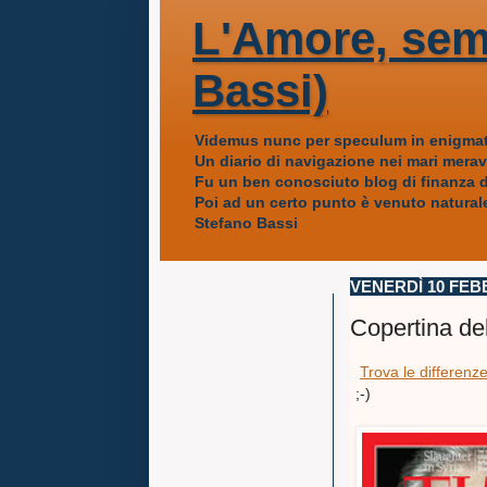
L'Amore, sem
Bassi)
Videmus nunc per speculum in enigmat
Un diario di navigazione nei mari mera
Fu un ben conosciuto blog di finanza da
Poi ad un certo punto è venuto naturale
Stefano Bassi
VENERDÌ 10 FEB
Copertina de
Trova le differenz
;-)