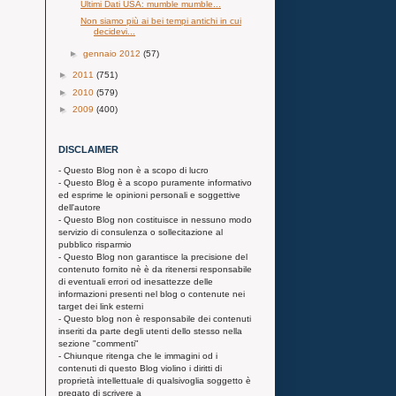
Ultimi Dati USA: mumble mumble...
Non siamo più ai bei tempi antichi in cui
decidevi...
►
gennaio 2012
(57)
►
2011
(751)
►
2010
(579)
►
2009
(400)
DISCLAIMER
- Questo Blog non è a scopo di lucro
- Questo Blog è a scopo puramente informativo
ed esprime le opinioni personali e soggettive
dell'autore
- Questo Blog non costituisce in nessuno modo
servizio di consulenza o sollecitazione al
pubblico risparmio
- Questo Blog non garantisce la precisione del
contenuto fornito nè è da ritenersi responsabile
di eventuali errori od inesattezze delle
informazioni presenti nel blog o contenute nei
target dei link esterni
- Questo blog non è responsabile dei contenuti
inseriti da parte degli utenti dello stesso nella
sezione "commenti"
- Chiunque ritenga che le immagini od i
contenuti di questo Blog violino i diritti di
proprietà intellettuale di qualsivoglia soggetto è
pregato di scrivere a