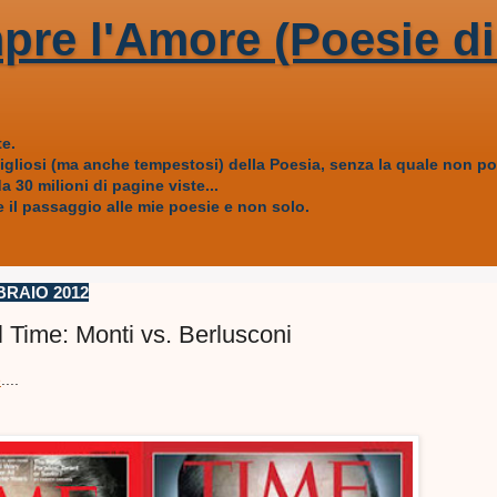
pre l'Amore (Poesie di
e.
vigliosi (ma anche tempestosi) della Poesia, senza la quale non
 30 milioni di pagine viste...
 il passaggio alle mie poesie e non solo.
BRAIO 2012
l Time: Monti vs. Berlusconi
e
....