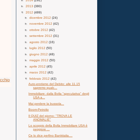
►
2014
(292)
►
2013
(380)
▼
2012
(489)
►
dicembre 2012
(24)
►
novembre 2012
(42)
►
ottobre 2012
(42)
►
settembre 2012
(31)
►
agosto 2012
(16)
►
luglio 2012
(50)
►
giugno 2012
(48)
►
maggio 2012
(50)
►
aprile 2012
(45)
►
marzo 2012
(42)
▼
febbraio 2012
(42)
ecchio
Auto-erotismo del Debito: alle 11.15
sapremo qualc...
Immobiliare: dalla Bolla "speculativa" degli
USA a...
Mai perdere la bussola...
Boom-Petrolio
Il QUIZ del giorno: "TROVA LE
ANOMALIE"
Lo scoppio della Bolla Immobiliare USA è
peggiore ...
Ce lo dice perfino Bankitalia....