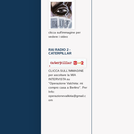
clicca sull'immagine per
vedere i video
RAI RADIO 2 -
CATERPILLAR
CLICCA SULL'IMMAGINE
per ascoltare la MIA
INTERVISTA su
"Operazione Valchiria: mi
compro casa a Berlino". Per
Info:
operazionevalkiria@gmail.c
om