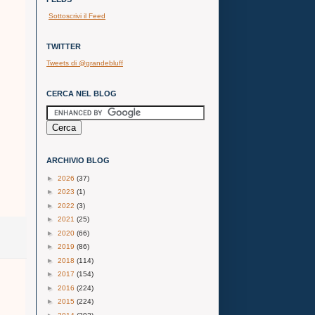
Sottoscrivi il Feed
TWITTER
Tweets di @grandebluff
CERCA NEL BLOG
ARCHIVIO BLOG
►
2026
(37)
►
2023
(1)
►
2022
(3)
►
2021
(25)
►
2020
(66)
►
2019
(86)
►
2018
(114)
►
2017
(154)
►
2016
(224)
►
2015
(224)