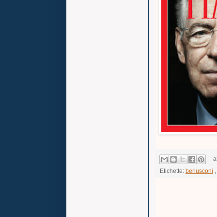
a
Etichette:
berlusconi