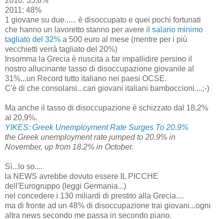
2010: 35,6%
2011: 48%
1 giovane su due......
è disoccupato e quei pochi fortunati
che hanno un lavoretto stanno per avere
il salario minimo
tagliato del 32%
a 500 euro al mese (mentre per i più
vecchietti verrà tagliato del 20%)
Insomma la Grecia è riuscita a far impallidire persino il
nostro allucinante tasso di disoccupazione giovanile al
31%...un Record tutto italiano nei paesi OCSE.
C'è di che consolarsi...cari giovani italiani bamboccioni....;-)
Ma anche il tasso di disoccupazione è schizzato dal 18,2%
al 20,9%.
YIKES: Greek Unemployment Rate Surges To 20.9%
the Greek unemployment rate jumped to 20.9% in
November, up from 18.2% in October.
Sì...lo so....
la NEWS avrebbe dovuto essere IL PICCHE
dell'Eurogruppo (leggi Germania...)
nel concedere i 130 miliardi di prestito alla Grecia....
ma di fronte ad un 48% di disoccupazione trai giovani...ogni
altra news secondo me passa in secondo piano.