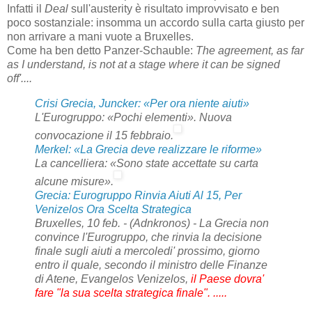
Infatti il
Deal
sull'austerity è risultato improvvisato e ben
poco sostanziale: insomma un accordo sulla carta giusto per
non arrivare a mani vuote a Bruxelles.
Come ha ben detto Panzer-Schauble:
The agreement, as far
as I understand, is not at a stage where it can be signed
off'....
Crisi Grecia, Juncker: «Per ora niente aiuti»
L'Eurogruppo: «Pochi elementi». Nuova
convocazione il 15 febbraio.
Merkel: «La Grecia deve realizzare le riforme»
La cancelliera: «Sono state accettate su carta
alcune misure».
Grecia: Eurogruppo Rinvia Aiuti Al 15, Per
Venizelos Ora Scelta Strategica
Bruxelles, 10 feb. - (Adnkronos) - La Grecia non
convince l'Eurogruppo, che rinvia la decisione
finale sugli aiuti a mercoledi' prossimo, giorno
entro il quale, secondo il ministro delle Finanze
di Atene, Evangelos Venizelos,
il Paese dovra'
fare "la sua scelta strategica finale". .....