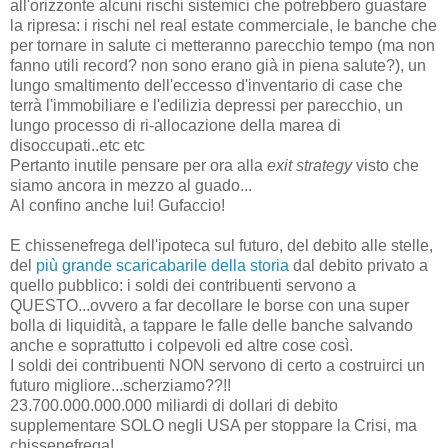
all'orizzonte alcuni rischi sistemici che potrebbero guastare
la ripresa: i rischi nel real estate commerciale, le banche che
per tornare in salute ci metteranno parecchio tempo (ma non
fanno utili record? non sono erano già in piena salute?), un
lungo smaltimento dell'eccesso d'inventario di case che
terrà l'immobiliare e l'edilizia depressi per parecchio, un
lungo processo di ri-allocazione della marea di
disoccupati..etc etc
Pertanto inutile pensare per ora alla
exit
strategy
visto che
siamo ancora in mezzo al guado...
Al confino anche lui! Gufaccio!
E chissenefrega dell'ipoteca sul futuro, del debito alle stelle,
del
più grande scaricabarile della storia
dal debito privato a
quello pubblico: i soldi dei contribuenti servono a
QUESTO...ovvero a far decollare le borse con una super
bolla di liquidità, a tappare le falle delle banche salvando
anche e soprattutto i colpevoli ed altre cose così.
I soldi dei contribuenti NON servono di certo a costruirci un
futuro migliore...scherziamo??!!
23.700.000.000.000 miliardi di dollari di debito
supplementare SOLO negli USA per stoppare la Crisi, ma
chissenefrega!