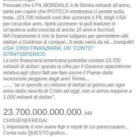
Pensate che il PIL MONDIALE è di 50mila miliardi all'anno,
tanto per capire che IPOTECA mostruosa ci pende sulla
testa...(23.700 miliardi vuol dire azzerare il PIL degli USA
per circa due anni, ripeto azzerare: si può tradurre in
un'ipoteca sulla crescita di anche 10 anni e fischia!)
MA l'importante è che le borse salgano per permettere utili
stellari a Goldman & compari...Il resto verrà da sé....tranquilli!
USA: CRISI FINANZIARIA, UN "CONTO"
STRATOSFERICO
La crisi finanziaria americana potrebbe costare 23.700
miliardi di dollari: questa la cifra per il Governo statunitense
relativa agli sforzi fatti per fare uscire il Paese dalla
recessione peggiore dagli anni Trenta....
........"se si spende un milione di dollari al giorno per ogni
anno dalla nascita di Cristo ad oggi, non si arriva neppure a
1.000 miliardi di dollari".
23.700.000.000.000
...MA
CHISSENEFREGA!
L'importante è non avere figli e nipoti di cui preoccuparsi...
Conta solo QUESTO grafico...