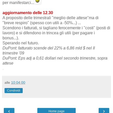
per manifestarci...
aggiornamento delle 12.30
A proposito delle trimestrali "meglio delle attese"ma di
"breve respiro" (spesso con utili a -50%...) ...
Scendono i fatturati, si tagliano ferocemente i "costi" (posti di
lavoro) e si difendono in trincea gli utili (per pagare i
bonus...).
Sperando nel futuro.
DuPont: fatturato scende del 22% a 6,86 mld $ nel II
trimestre '09
DuPont: Eps adj a 0,61 dollari nel secondo trimestre, sopra
attese
.
alle
10:04:00
Condividi
‹
›
Home page