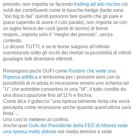
previsto, non importa se facendo
trading ad alto rischio
coi
soldi dei contribuenti come le banche-hedge (tanto sono
"too big to fail" quindi possono fare quello che gli pare e
piace sapendo di avere il culo parato), non importa se con
un taglio feroce dei costi (posti di lavoro) di breve
respiro...importa solo il "meglio del previsto", senza
contesto.
Lo dicono TUTTI, e se le borse salgono all'infinito
sventolando sotto gli occhi dei mortali la possibilità di infiniti
guadagni tutti diventano ottimisti.
Rimangono pochi GUFI come
Roubini che vede una
Ripresa asfittica
e lentissima per i prossimi anni con la
possibilità di ricaduta in recessione ovvero uno schema ad
"U" che potrebbe convertirsi in una "W", il tutto condito da
una disoccupazione fino all'11% e fischia.
Come dice il gufaccio "una ripresa talmente lenta che verrà
percepita come recessione anche quando quest'ultima sarà
finita"...
Uno così lo metterei al confino.
Anche quel
Gufo del Presidente della FED di Atlanta vede
una ripresa molto debole
nel medio termine e vede