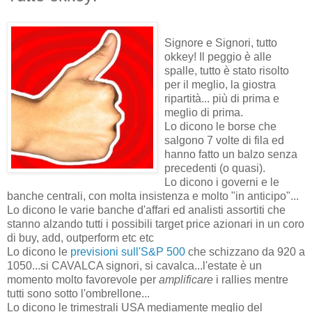
Signore e Signori, tutto
okkey! Il peggio è alle
spalle, tutto è stato risolto
per il meglio, la giostra
ripartità... più di prima e
meglio di prima.
Lo dicono le borse che
salgono 7 volte di fila ed
hanno fatto un balzo senza
precedenti (o quasi).
Lo dicono i governi e le
banche centrali, con molta insistenza e molto "in anticipo"...
Lo dicono le varie banche d'affari ed analisti assortiti che
stanno alzando tutti i possibili target price azionari in un coro
di buy, add, outperform etc etc
Lo dicono le
previsioni sull'S&P 500
che schizzano da 920 a
1050...si CAVALCA signori, si cavalca...l'estate è un
momento molto favorevole per
amplificare
i rallies mentre
tutti sono sotto l'ombrellone...
Lo dicono le trimestrali USA mediamente meglio del