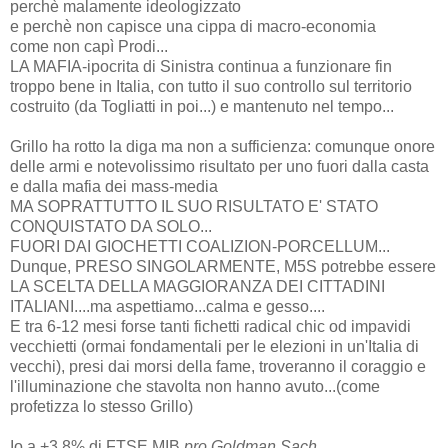
perchè malamente ideologizzato
e perchè non capisce una cippa di macro-economia
come non capì Prodi...
LA MAFIA-ipocrita di Sinistra continua a funzionare fin
troppo bene in Italia, con tutto il suo controllo sul territorio
costruito (da Togliatti in poi...) e mantenuto nel tempo...
Grillo ha rotto la diga ma non a sufficienza: comunque onore
delle armi e notevolissimo risultato per uno fuori dalla casta
e dalla mafia dei mass-media
MA SOPRATTUTTO IL SUO RISULTATO E' STATO
CONQUISTATO DA SOLO...
FUORI DAI GIOCHETTI COALIZION-PORCELLUM...
Dunque, PRESO SINGOLARMENTE, M5S potrebbe essere
LA SCELTA DELLA MAGGIORANZA DEI CITTADINI
ITALIANI....ma aspettiamo...calma e gesso....
E tra 6-12 mesi forse tanti fichetti radical chic od impavidi
vecchietti (ormai fondamentali per le elezioni in un'Italia di
vecchi), presi dai morsi della fame, troveranno il coraggio e
l'illuminazione che stavolta non hanno avuto...(come
profetizza lo stesso Grillo)
Io a +3,8% di FTSE MIB
pro Goldman Sach