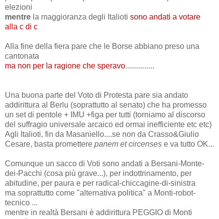
elezioni
mentre
la maggioranza degli Italioti
sono andati a votare
alla c di c
Alla fine della fiera pare che le Borse abbiano preso una
cantonata
ma non per la ragione che speravo
...............
.
.
Una buona parte del Voto di Protesta pare sia andato
addirittura al Berlu (soprattutto al senato) che ha promesso
un set di pentole + IMU +figa per tutti (torniamo al discorso
del suffragio universale arcaico ed ormai inefficiente etc etc)
Agli Italioti, fin da Masaniello....se non da Crasso&Giulio
Cesare, basta promettere
panem et circenses
e va tutto OK...
Comunque un sacco di Voti sono andati a Bersani-Monte-
dei-Pacchi (cosa più grave...), per indottrinamento, per
abitudine, per paura e per radical-chiccagine-di-sinistra
ma soprattutto come "alternativa politica" a Monti-robot-
tecnico ...
mentre in realtà Bersani è addirittura PEGGIO di Monti