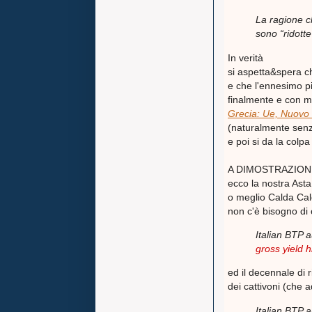
La ragione c
sono “ridott
In verità
si aspetta&spera c
e che l'ennesimo pi
finalmente e con m
Grecia: Ue, Nuovo 
(naturalmente senza
e poi si da la colpa
A DIMOSTRAZION
ecco la nostra Asta
o meglio Calda Cald
non c'è bisogno di
Italian BTP 
gross yield 
ed il decennale di 
dei cattivoni (che 
Italian BTP 