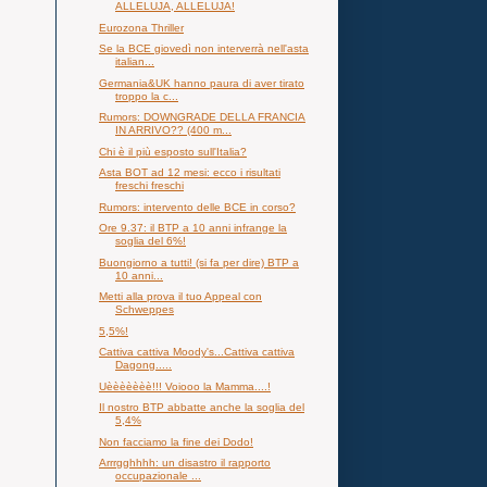
ALLELUJA, ALLELUJA!
Eurozona Thriller
Se la BCE giovedì non interverrà nell'asta
italian...
Germania&UK hanno paura di aver tirato
troppo la c...
Rumors: DOWNGRADE DELLA FRANCIA
IN ARRIVO?? (400 m...
Chi è il più esposto sull'Italia?
Asta BOT ad 12 mesi: ecco i risultati
freschi freschi
Rumors: intervento delle BCE in corso?
Ore 9.37: il BTP a 10 anni infrange la
soglia del 6%!
Buongiorno a tutti! (si fa per dire) BTP a
10 anni...
Metti alla prova il tuo Appeal con
Schweppes
5,5%!
Cattiva cattiva Moody's...Cattiva cattiva
Dagong.....
Uèèèèèèè!!! Voiooo la Mamma....!
Il nostro BTP abbatte anche la soglia del
5,4%
Non facciamo la fine dei Dodo!
Arrrgghhhh: un disastro il rapporto
occupazionale ...