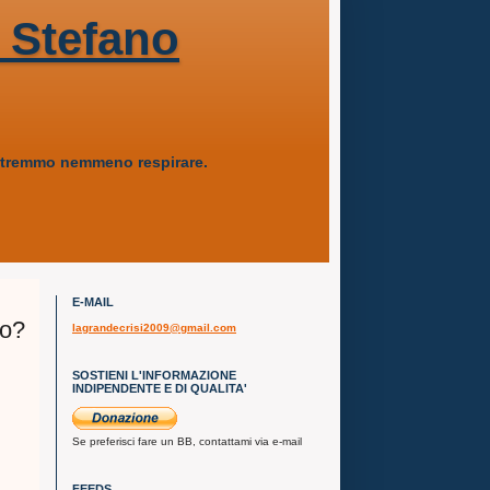
 Stefano
 potremmo nemmeno respirare.
E-MAIL
to?
lagrandecrisi2009@gmail.com
SOSTIENI L'INFORMAZIONE
INDIPENDENTE E DI QUALITA'
Se preferisci fare un BB, contattami via e-mail
FEEDS