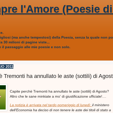
pre l'Amore (Poesie di
e.
vigliosi (ma anche tempestosi) della Poesia, senza la quale non
 30 milioni di pagine viste...
 il passaggio alle mie poesie e non solo.
IO 2011
 Tremonti ha annullato le aste (sottili) di Agos
Capite perchè Tremonti ha annullato le aste (sottili) di Agosto?
Altro che le sane minkiate a mo' di giustificazione ufficiale!....
La notizia è arrivata nel tardo pomeriggio di lunedì:
il ministero
dell’Economia ha deciso di non tenere le aste dei titoli di stato a