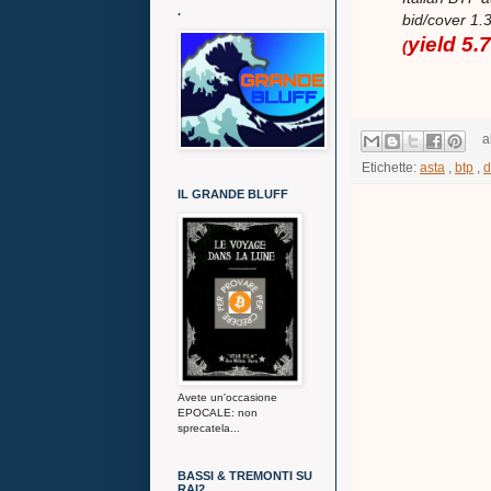
.
bid/cover 1.
yield 5
(
a
Etichette:
asta
,
btp
,
d
IL GRANDE BLUFF
Avete un'occasione
EPOCALE: non
sprecatela...
BASSI & TREMONTI SU
RAI2