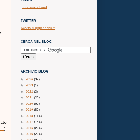
Sottoscrivi il Feed
TWITTER
Tweets di @grandebluff
e
CERCA NEL BLOG
ARCHIVIO BLOG
►
2026
(37)
►
2023
(1)
►
2022
(3)
►
2021
(25)
►
2020
(66)
►
2019
(86)
►
2018
(114)
cato
►
2017
(154)
..
)
►
2016
(224)
►
2015
(224)