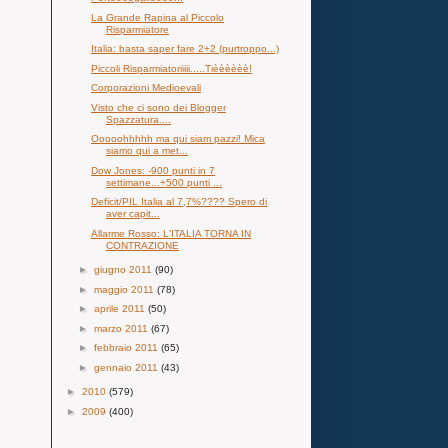
La Grande Rapina al Piccolo
Risparmiatore
Italia: basta saper fare 2+2 (purtroppo...)
Piccoli Risparmiatoriiiii.....Tièèèèèè!
Corporazioni Medioevali
Visto che ci sono dei Blogger
Spazzatura....
Ooooohhhhh ma qui siam pazzi! Mica
siamo qui a met...
Dow Jones: -900 punti in 7
settimane...+500 punti ...
Deficit/PIL Italia al 7,7%???? Spero di
aver capit...
Allarme Rosso: L'ITALIA TORNA IN
CONTRAZIONE
►
giugno 2011
(90)
►
maggio 2011
(78)
►
aprile 2011
(50)
►
marzo 2011
(67)
►
febbraio 2011
(65)
►
gennaio 2011
(43)
►
2010
(579)
►
2009
(400)