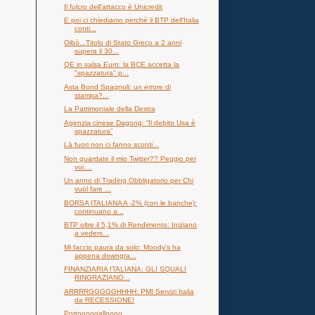
Il fulcro dell'attacco è Unicredit
E poi ci chiediamo perchè il BTP dell'Italia
conti...
Oibò...Titolo di Stato Greco a 2 anni
supera il 30...
QE in salsa Euro: la BCE accetta la
"spazzatura" p...
Asta Bond Spagnoli: un errore di
stampa?...
La Patrimoniale della Destra
Agenzia cinese Dagong: “Il debito Usa è
spazzatura”
Là fuori non ci fanno sconti...
Non guardate il mio Twitter?? Peggio per
voi....
Un anno di Trading Obbligatorio per Chi
vuol fare ...
BORSA ITALIANA A -2% (con le banche):
continuano a...
BTP oltre il 5,1% di Rendimento: Iniziano
a veders...
Mi faccio paura da solo: Moody's ha
appena downgra...
FINANZIARIA ITALIANA: GLI SQUALI
RINGRAZIANO...
ARRRRGGGGGHHHH: PMI Servizi Italia
da RECESSIONE!
Portoooogalloooo...