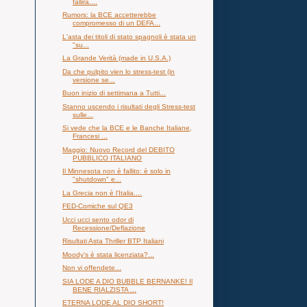
fallirà....
Rumors: la BCE accetterebbe
compromesso di un DEFA...
L'asta dei titoli di stato spagnoli è stata un
"su...
La Grande Verità (made in U.S.A.)
Da che pulpito vien lo stress-test (in
versione se...
Buon inizio di settimana a Tutti...
Stanno uscendo i risultati degli Stress-test
sulle...
Si vede che la BCE e le Banche Italiane,
Francesi ...
Maggio: Nuovo Record del DEBITO
PUBBLICO ITALIANO
Il Minnesota non è fallito: è solo in
"shutdown" e...
La Grecia non è l'Italia....
FED-Comiche sul QE3
Ucci ucci sento odor di
Recessione/Deflazione
Risultati Asta Thriller BTP Italiani
Moody's è stata licenziata?...
Non vi offendete...
SIA LODE A DIO BUBBLE BERNANKE! Il
BENE RIALZISTA ...
ETERNA LODE AL DIO SHORT!