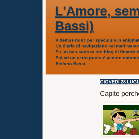
L'Amore, sem
Bassi)
Videmus nunc per speculum in enigmat
Un diario di navigazione nei mari mera
Fu un ben conosciuto blog di finanza da
Poi ad un certo punto è venuto naturale
Stefano Bassi
GIOVEDÌ 28 LUGL
Capite perchè