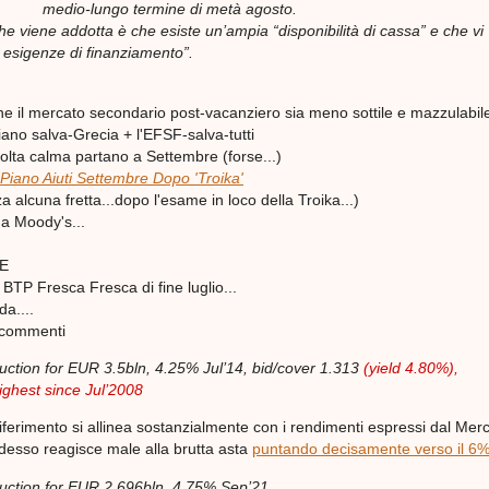
medio-lungo termine di metà agosto.
he viene addotta è che esiste un’ampia “disponibilità di cassa” e che vi
e esigenze di finanziamento”.
he il mercato secondario post-vacanziero sia meno sottile e mazzulabil
ano salva-Grecia + l'EFSF-salva-tutti
olta calma partano a Settembre (forse...)
Piano Aiuti Settembre Dopo '
Troika
'
 alcuna fretta...dopo l'esame in loco della Troika...)
 a Moody's...
E
 BTP Fresca Fresca di fine luglio...
a....
 commenti
auction for EUR 3.5bln, 4.25% Jul’14, bid/cover 1.313
(yield 4.80%),
highest since Jul’2008
riferimento si allinea sostanzialmente con i rendimenti espressi dal Mer
adesso reagisce male alla brutta asta
puntando decisamente verso il 6%.
auction for EUR 2.696bln, 4.75% Sep’21,