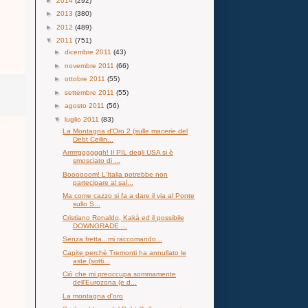
►
2014
(292)
►
2013
(380)
►
2012
(489)
▼
2011
(751)
►
dicembre 2011
(43)
►
novembre 2011
(66)
►
ottobre 2011
(55)
►
settembre 2011
(55)
►
agosto 2011
(56)
▼
luglio 2011
(83)
La Montagna d'Oro 2 (sulle macerie del
Debt Ceilin...
Arrrrrggggggh! Il PIL degli USA si è
smosciato di ...
Boooooom! L'Italia potrebbe non
partecipare al sal...
Ma come cazzo si fa a dare il via al Ponte
sullo S...
Cristiano Ronaldo, Kakà ed il possibile
DOWNGRADE ...
Senza fretta...mi raccomando...
Capite perchè Tremonti ha annullato le
aste (sotti...
Ciò che mi preoccupa sommamente
dell'Eurozona (e d...
La montagna d'oro