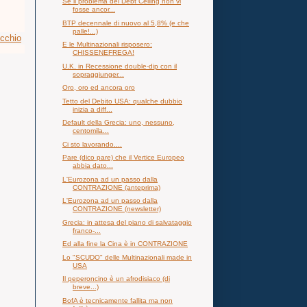
Se il problema del Debt Ceiling non vi
fosse ancor...
BTP decennale di nuovo al 5,8% (e che
palle!...)
ecchio
E le Multinazionali risposero:
CHISSENEFREGA!
U.K. in Recessione double-dip con il
sopraggiunger...
Oro, oro ed ancora oro
Tetto del Debito USA: qualche dubbio
inizia a diff...
Default della Grecia: uno, nessuno,
centomila...
Ci sto lavorando....
Pare (dico pare) che il Vertice Europeo
abbia dato...
L'Eurozona ad un passo dalla
CONTRAZIONE (anteprima)
L'Eurozona ad un passo dalla
CONTRAZIONE (newsletter)
Grecia: in attesa del piano di salvataggio
franco-...
Ed alla fine la Cina è in CONTRAZIONE
Lo "SCUDO" delle Multinazionali made in
USA
Il peperoncino è un afrodisiaco (di
breve...)
BofA è tecnicamente fallita ma non