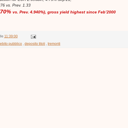
376 vs. Prev. 1.33
.770%
vs. Prev. 4.940%), gross yield highest since Feb’2000
lle
11:39:00
ebito pubblico
,
deposito titoli
,
tremonti