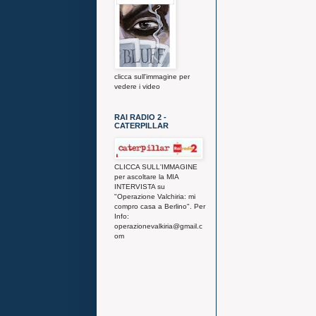
clicca sull'immagine per
vedere i video
RAI RADIO 2 -
CATERPILLAR
CLICCA SULL'IMMAGINE
per ascoltare la MIA
INTERVISTA su
"Operazione Valchiria: mi
compro casa a Berlino". Per
Info:
operazionevalkiria@gmail.c
om