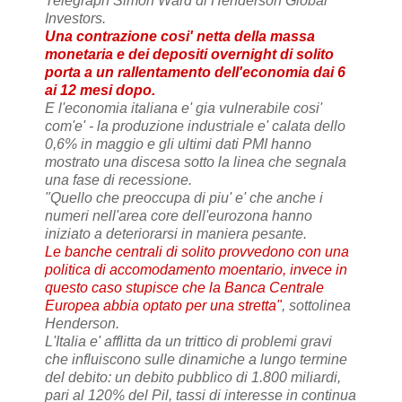
Telegraph Simon Ward di Henderson Global
Investors.
Una contrazione cosi' netta della massa
monetaria e dei depositi overnight di solito
porta a un rallentamento dell'economia dai 6
ai 12 mesi dopo.
E l'economia italiana e' gia vulnerabile cosi'
com'e' - la produzione industriale e' calata dello
0,6% in maggio e gli ultimi dati PMI hanno
mostrato una discesa sotto la linea che segnala
una fase di recessione.
"Quello che preoccupa di piu' e' che anche i
numeri nell'area core dell'eurozona hanno
iniziato a deteriorarsi in maniera pesante.
Le banche centrali di solito provvedono con una
politica di accomodamento moentario, invece in
questo caso stupisce che la Banca Centrale
Europea abbia optato per una stretta"
, sottolinea
Henderson.
L'Italia e' afflitta da un trittico di problemi gravi
che influiscono sulle dinamiche a lungo termine
del debito: un debito pubblico di 1.800 miliardi,
pari al 120% del Pil, tassi di interesse in continua