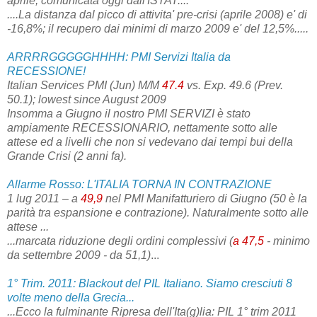
aprile, comunicata oggi dall'ISTAT....
....La distanza dal picco di attivita' pre-crisi (aprile 2008) e' di
-16,8%; il recupero dai minimi di marzo 2009 e' del 12,5%.....
ARRRRGGGGGHHHH: PMI
Servizi
Italia da
RECESSIONE!
Italian Services PMI (Jun) M/M
47.4
vs. Exp. 49.6 (Prev.
50.1); lowest since August 2009
Insomma a Giugno il nostro PMI SERVIZI è stato
ampiamente RECESSIONARIO, nettamente sotto alle
attese ed a livelli che non si vedevano dai tempi bui della
Grande Crisi (2 anni fa).
Allarme Rosso: L'ITALIA TORNA IN CONTRAZIONE
1 lug 2011 – a
49,9
nel PMI Manifatturiero di Giugno (50 è la
parità tra espansione e contrazione). Naturalmente sotto alle
attese ...
...marcata riduzione degli ordini complessivi (
a 47,5
- minimo
da settembre 2009 - da 51,1)
...
1° Trim. 2011: Blackout del PIL Italiano. Siamo cresciuti 8
volte meno della Grecia...
...Ecco la fulminante Ripresa dell'Ita(g)lia: PIL 1° trim 2011