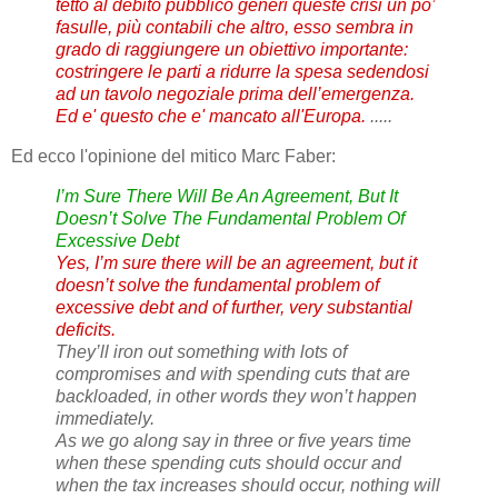
tetto al debito pubblico generi queste crisi un po’
fasulle, più contabili che altro, esso sembra in
grado di raggiungere un obiettivo importante:
costringere le parti a ridurre la spesa sedendosi
ad un tavolo negoziale prima dell’emergenza.
Ed e' questo che e' mancato all'Europa.
.....
Ed ecco l'opinione del mitico Marc Faber:
I’m Sure There Will Be An Agreement, But It
Doesn’t Solve The Fundamental Problem Of
Excessive Debt
Yes, I’m sure there will be an agreement, but it
doesn’t solve the fundamental problem of
excessive debt and of further, very substantial
deficits.
They’ll iron out something with lots of
compromises and with spending cuts that are
backloaded, in other words they won’t happen
immediately.
As we go along say in three or five years time
when these spending cuts should occur and
when the tax increases should occur, nothing will