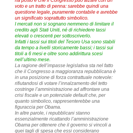
ha posto e che il Congresso può alzare con un
voto e un tratto di penna: sarebbe quindi una
questione legale, puramente contabile e avrebbe
un significato soprattutto simbolico.
I mercati non si sognano nemmeno di limitare il
credito agli Stati Uniti, né di richiedere tassi
elevati o crescenti per sottoscriverlo.
Infatti i tassi sui titoli del Tesoro Usa sono stabili
da tempo a livelli storicamente bassi; i tassi sui
titoli a 6 mesi e oltre sono addirittura scesi
nell’ultimo mese.
La ragione dell’impasse legislativa sta nel fatto
che il Congresso a maggioranza repubblicana è
in una posizione di forza contrattuale notevole:
rifiutandosi di votare l’innalzamento del tetto
costringe l’amministrazione ad affrontare una
crisi fiscale e un potenziale default che, per
quanto simbolico, rappresenterebbe una
figuraccia per Obama.
In altre parole, i repubblicani stanno
essenzialmente ricattando l’amministrazione
Obama per ottenere che il governo si vincoli a
quei tagli di spesa che essi considerano