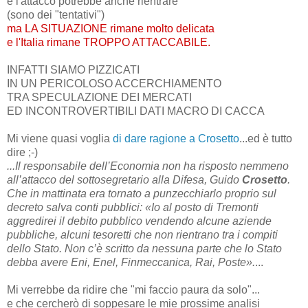
e l'attacco potrebbe anche rientrare
(sono dei "tentativi")
ma LA SITUAZIONE rimane molto delicata
e l'Italia rimane TROPPO ATTACCABILE.
INFATTI SIAMO PIZZICATI
IN UN PERICOLOSO ACCERCHIAMENTO
TRA SPECULAZIONE DEI MERCATI
ED INCONTROVERTIBILI DATI MACRO DI CACCA
Mi viene quasi voglia
di dare ragione a Crosetto
...ed è tutto
dire ;-)
...Il responsabile dell’Economia non ha risposto nemmeno
all’attacco del sottosegretario alla Difesa, Guido
Crosetto
.
Che in mattinata era tornato a punzecchiarlo proprio sul
decreto salva conti pubblici: «Io al posto di Tremonti
aggredirei il debito pubblico vendendo alcune aziende
pubbliche, alcuni tesoretti che non rientrano tra i compiti
dello Stato. Non c’è scritto da nessuna parte che lo Stato
debba avere Eni, Enel, Finmeccanica, Rai, Poste».
...
Mi verrebbe da ridire che "mi faccio paura da solo"...
e che cercherò di soppesare le mie prossime analisi