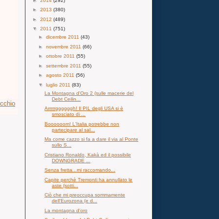
►
2014
(292)
►
2013
(380)
►
2012
(489)
▼
2011
(751)
►
dicembre 2011
(43)
►
novembre 2011
(66)
►
ottobre 2011
(55)
►
settembre 2011
(55)
►
agosto 2011
(56)
▼
luglio 2011
(83)
La Montagna d'Oro 2 (sulle macerie del
Debt Ceilin...
ecchio
Arrrrrggggggh! Il PIL degli USA si è
smosciato di ...
Boooooom! L'Italia potrebbe non
partecipare al sal...
Ma come cazzo si fa a dare il via al Ponte
sullo S...
Cristiano Ronaldo, Kakà ed il possibile
DOWNGRADE ...
Senza fretta...mi raccomando...
Capite perchè Tremonti ha annullato le
aste (sotti...
Ciò che mi preoccupa sommamente
dell'Eurozona (e d...
La montagna d'oro