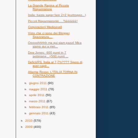
La Grande Rapina al Piccolo
Risparmiatore
Italia: basta saper fare 2+2 (purtroppo...)
Piccoli Risparmiatoriiiii.....Tièèèèèè!
Corporazioni Medioevali
Visto che ci sono dei Blogger
Spazzatura....
Ooooohhhhh ma qui siam pazzi! Mica
siamo qui a met...
Dow Jones: -900 punti in 7
settimane...+500 punti ...
Deficit/PIL Italia al 7,7%???? Spero di
aver capit...
Allarme Rosso: L'ITALIA TORNA IN
CONTRAZIONE
►
giugno 2011
(90)
►
maggio 2011
(78)
►
aprile 2011
(50)
►
marzo 2011
(67)
►
febbraio 2011
(65)
►
gennaio 2011
(43)
►
2010
(579)
►
2009
(400)