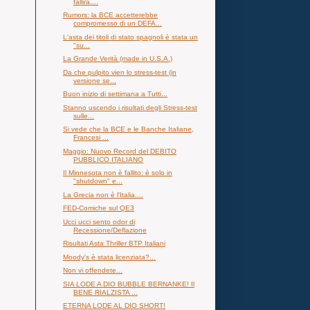
fallirà....
Rumors: la BCE accetterebbe
compromesso di un DEFA...
L'asta dei titoli di stato spagnoli è stata un
"su...
La Grande Verità (made in U.S.A.)
Da che pulpito vien lo stress-test (in
versione se...
Buon inizio di settimana a Tutti...
Stanno uscendo i risultati degli Stress-test
sulle...
Si vede che la BCE e le Banche Italiane,
Francesi ...
Maggio: Nuovo Record del DEBITO
PUBBLICO ITALIANO
Il Minnesota non è fallito: è solo in
"shutdown" e...
La Grecia non è l'Italia....
FED-Comiche sul QE3
Ucci ucci sento odor di
Recessione/Deflazione
Risultati Asta Thriller BTP Italiani
Moody's è stata licenziata?...
Non vi offendete...
SIA LODE A DIO BUBBLE BERNANKE! Il
BENE RIALZISTA ...
ETERNA LODE AL DIO SHORT!