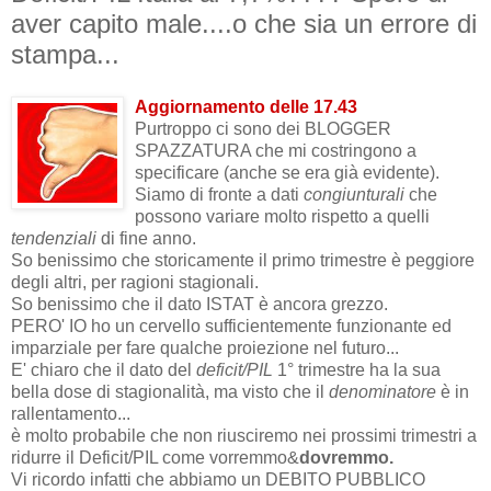
aver capito male....o che sia un errore di
stampa...
Aggiornamento delle 17.43
Purtroppo ci sono dei BLOGGER
SPAZZATURA che mi costringono a
specificare (anche se era già evidente).
Siamo di fronte a dati
congiunturali
che
possono variare molto rispetto a quelli
tendenziali
di fine anno.
So benissimo che storicamente il primo trimestre è peggiore
degli altri, per ragioni stagionali.
So benissimo che il dato ISTAT è ancora grezzo.
PERO' IO ho un cervello sufficientemente funzionante ed
imparziale per fare qualche proiezione nel futuro...
E' chiaro che il dato del
deficit/PIL
1° trimestre ha la sua
bella dose di stagionalità, ma visto che il
denominatore
è in
rallentamento...
è molto probabile che non riusciremo nei prossimi trimestri a
ridurre il Deficit/PIL come vorremmo&
dovremmo.
Vi ricordo infatti che abbiamo un DEBITO PUBBLICO