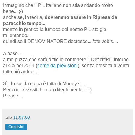
Immagino che il PIL italiano non stia andando molto
bene....;-)
anche se, in teoria,
dovremmo essere in Ripresa da
parecchio tempo...
mentre in pratica la lumaca del nostro PIL sta già
rallentando...
quindi se il DENOMINATORE decresce....fate vobis....
A naso....
a me puzza che sarà difficile contenere il Deficit/PIL intorno
al 4% nel 2011 (
come da previsioni
): senza crescita diventa
tutto più arduo...
Sì...lo so...la colpa è tutta di Moody's....
Per cui....sssssttttt....non ditegli niente....:-)
Please....
alle
11:07:00
Condividi