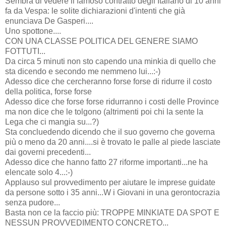
Sembra di vedere il famoso contratto degli Italiano di 10 anni
fa da Vespa: le solite dichiarazioni d'intenti che già
enunciava De Gasperi....
Uno spottone....
CON UNA CLASSE POLITICA DEL GENERE SIAMO
FOTTUTI...
Da circa 5 minuti non sto capendo una minkia di quello che
sta dicendo e secondo me nemmeno lui...:-)
Adesso dice che cercheranno forse forse di ridurre il costo
della politica, forse forse
Adesso dice che forse forse ridurranno i costi delle Province
ma non dice che le tolgono (altrimenti poi chi la sente la
Lega che ci mangia su...?)
Sta concluedendo dicendo che il suo governo che governa
più o meno da 20 anni....si è trovato le palle al piede lasciate
dai governi precedenti...
Adesso dice che hanno fatto 27 riforme importanti...ne ha
elencate solo 4...:-)
Applauso sul provvedimento per aiutare le imprese guidate
da persone sotto i 35 anni...W i Giovani in una gerontocrazia
senza pudore...
Basta non ce la faccio più: TROPPE MINKIATE DA SPOT E
NESSUN PROVVEDIMENTO CONCRETO...