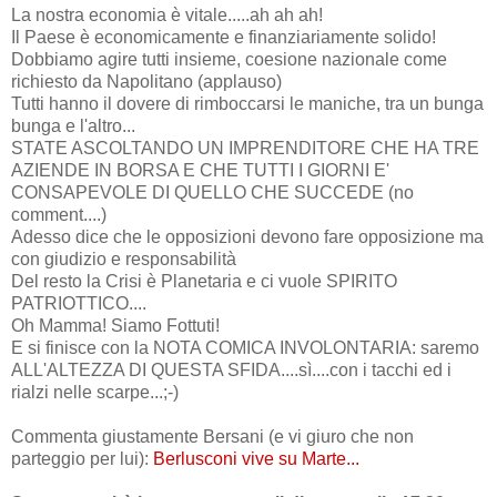
La nostra economia è vitale.....ah ah ah!
Il Paese è economicamente e finanziariamente solido!
Dobbiamo agire tutti insieme, coesione nazionale come
richiesto da Napolitano (applauso)
Tutti hanno il dovere di rimboccarsi le maniche, tra un bunga
bunga e l'altro...
STATE ASCOLTANDO UN IMPRENDITORE CHE HA TRE
AZIENDE IN BORSA E CHE TUTTI I GIORNI E'
CONSAPEVOLE DI QUELLO CHE SUCCEDE (no
comment....)
Adesso dice che le opposizioni devono fare opposizione ma
con giudizio e responsabilità
Del resto la Crisi è Planetaria e ci vuole SPIRITO
PATRIOTTICO....
Oh Mamma! Siamo Fottuti!
E si finisce con la NOTA COMICA INVOLONTARIA: saremo
ALL'ALTEZZA DI QUESTA SFIDA....sì....con i tacchi ed i
rialzi nelle scarpe...;-)
Commenta giustamente Bersani (e vi giuro che non
parteggio per lui):
Berlusconi vive su Marte...