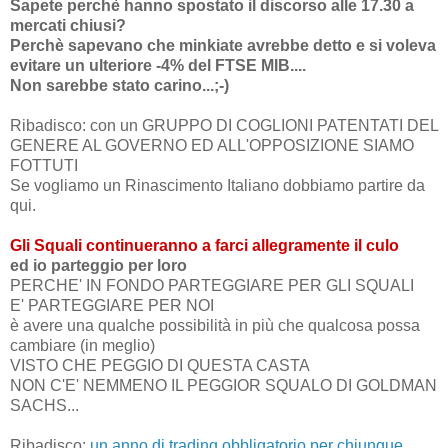
Sapete perchè hanno spostato il discorso alle 17.30 a
mercati chiusi?
Perchè sapevano che minkiate avrebbe detto e si voleva
evitare un ulteriore -4% del FTSE MIB....
Non sarebbe stato carino...;-)
Ribadisco: con un GRUPPO DI COGLIONI PATENTATI DEL
GENERE AL GOVERNO ED ALL'OPPOSIZIONE SIAMO
FOTTUTI
Se vogliamo un Rinascimento Italiano dobbiamo partire da
qui.
Gli Squali continueranno a farci allegramente il culo
ed io parteggio per loro
PERCHE' IN FONDO PARTEGGIARE PER GLI SQUALI
E' PARTEGGIARE PER NOI
è avere una qualche possibilità in più che qualcosa possa
cambiare (in meglio)
VISTO CHE PEGGIO DI QUESTA CASTA
NON C'E' NEMMENO IL PEGGIOR SQUALO DI GOLDMAN
SACHS...
Ribadisco:
un anno di trading obbligatorio per chiunque