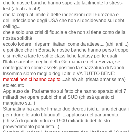
che le nostre banche hanno superato facilmente lo stress-
test (ah ah ah ah!)
che la colpa al limite è delle indecisioni dell'Eurozona e
dell'indecisione degli USA che non si decidevano sul debt
ceiling...
che è solo una crisi di fiducia e che non si tiene conto della
nostra solidità
eccolo lodare i risparmi italiani come da attese.... (ahi! ahi!...)
e poi dice che in Borsa le nostre banche hanno perso troppo
e si mette a fare le solite classifiche fantasy per le quali
l'Italia sarebbe meglio della Germania e della Svezia, se
conteggiamo come assets positivo la spazzatura di Napoli...
Insomma siamo meglio degli altri e VA TUTTO BENE:
i
mercati non ci hanno capito
....ah ah ah! (risata amarissima)
etc etc etc
Applauso del Parlamento sul fatto che hanno sparato altri 7
miliardi per opere pubbliche al SUD (chissà quanto ci
mangiano su...)
Stamattina ha anche firmato due decreti (sic!)....uno dei quali
per ridurre le auto bluuuuu!!! ...applauso del parlamento...
(chissà di quanto riduce i 1900 miliardi di debito sto
provvedimento populista...)