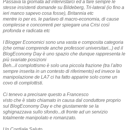
Passava la giornata ad intervistarci ed a fare sempre le
stesse insistenti domande su Bildeberg, Tri-lateral (io fino a
ieri manco sapevo cosa fosse), Britannia etc
mentre io per es. le parlavo di macro-economia, di cause
complesse e concorrenti per spiegare una Crisi così
profonda e radicata etc
I Blogger Economici sono una vasta e composita categoria
(che ormai comprende anche professori universitari...)
ed il
BlogEconomy Day è uno spazio che dunque rappresenta le
più svariate posizioni
Beh...il complottismo è solo una piccola frazione (tra l'altro
sempre inserita in un contesto di riferimento)
ed invece la
manipolazione de LA7 ci ha fatto apparire solo come un
covo di complottisti.
Ci tenevo a precisare questo a Francesco
visto che è stato chiamato in causa dal conduttore proprio
sul BlogEconomy Day
e che giustamente se la
sghignazzava sullo sfondo...di fronte ad un servizio
totalmente manipolato e romanzato.
Un Cordiale Saluto