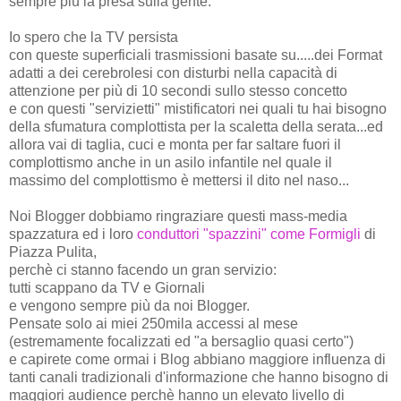
sempre più la presa sulla gente.
Io spero che la TV persista
con queste superficiali trasmissioni basate su.....
dei Format
adatti a dei cerebrolesi con disturbi nella capacità di
attenzione per più di 10 secondi sullo stesso concetto
e con questi "servizietti" mistificatori nei quali tu hai bisogno
della sfumatura complottista per la scaletta della serata...ed
allora vai di taglia, cuci e monta per far saltare fuori il
complottismo anche in un asilo infantile nel quale il
massimo del complottismo è mettersi il dito nel naso...
Noi Blogger dobbiamo ringraziare questi mass-media
spazzatura ed i loro
conduttori "spazzini" come Formigli
di
Piazza Pulita,
perchè ci stanno facendo un gran servizio:
tutti scappano da TV e Giornali
e vengono sempre più da noi Blogger.
Pensate solo ai miei 250mila accessi al mese
(estremamente focalizzati ed "a bersaglio quasi certo")
e capirete come ormai i Blog abbiano maggiore influenza di
tanti canali tradizionali d'informazione che hanno bisogno di
maggiori audience perchè hanno un elevato livello di