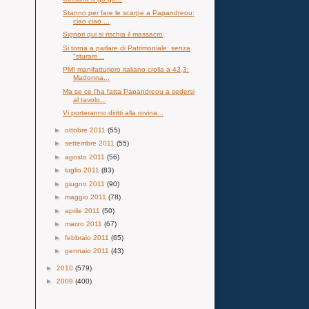
Stanno per fare le scarpe a Papandreou:
ciao ciao ...
Signori qui si rischia il massacro
Si torna a parlare di Patrimoniale: senza
"sturare...
PMI manifatturiero italiano crolla a 43,3:
Madonna...
Ma se ce l'ha fatta Papandreou a sedersi
al tavolo...
Vi porteranno diritti alla rovina...
►
ottobre 2011
(55)
►
settembre 2011
(55)
►
agosto 2011
(56)
►
luglio 2011
(83)
►
giugno 2011
(90)
►
maggio 2011
(78)
►
aprile 2011
(50)
►
marzo 2011
(67)
►
febbraio 2011
(65)
►
gennaio 2011
(43)
►
2010
(579)
►
2009
(400)