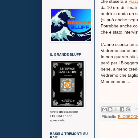
che stasera a
Piaz
.
da 10 ore di filmati g
andrà in onda un s
(si può anche segu
Potrebbe anche co
che è stato intervis
L'anno scorso un s
Vedremo come andrà
IL GRANDE BLUFF
Io non guardo più 
però per i Bloggers
bene, almeno credo
Vedremo che taglio
Mmmmmmm....
.
a
Avete un'occasione
EPOCALE: non
Etichette:
BLOGECO
sprecatela...
BASSI & TREMONTI SU
RAI2