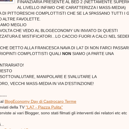
FINANZIARIA PRESENTE AL BED 2 (NETTAMENTE SUPER
AL LIVELLO INFIMO CHE CARATTERIZZA I MASS-MEDIA)
DI PITTORESCHI COMPLOTTISTI CHE SE LA SPASSANO TUTTI I 
D ALTRE FAVOLETTE.
IAMO MEGLIO
 VOLTA CHE VEDO AL BLOGECONOMY UN INVIATO DI QUESTI
ATURA E MISTIFICATORI...LO CACCIO FUORI A CALCI NEL SEDE
.
NCHE DETTO ALLA FRANCESCA NAVA DI LA7 DI NON FARCI PASSAR
RIOPINTI COMPLOTTISTI QUALI
NON
SIAMO (A PARTE UNA
NTRARIATO!
RESTO
 SOTTOVALUTARE, MANIPOLARE E SVALUTARE LA
RO, VECCHI MASS-MEDIA IN VIA D'ESTINZIONE!
-----
 al
BlogEconomy Day di Castrocaro Terme
nviati della TV
"LA7 - Piazza Pulita"
rviste ai vari Blogger, sono stati filmati gli interventi dei relatori etc etc
...