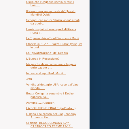
Okkio che l'Ungheria rischia di fare il
botto...
Il Paradosso senza uscita di "Questo
Mondi di Debiti"
Scoop! Ecco alcuni "stolen video" rubati
da quel c...
I veri complottisti sono quelli di Piazza
Pulita (...
Le "parole chiave" del Discorso di Monti
Stasera su "LA7 - Piazza Pulita" (forse) va
in ond...
La "privatizzazione" del Denaro
L'Europa in Recessione?
Ma perchè devo continuare a leggere
delle cagate d...
In bocca al lupo Prof. Monti!...
.ven
Vendite al dettaglio USA: cose dall'altro
mondo......
Errata Corrige: a settembre il Debito
pubblico Ita...
Achtung!....¡Atencion!
LA SOLUZIONE FINALE (dell'Italia...)
E dopo il Successo del BlogEconomy
2...rieccoci in...
Ci siamo! BLOGECONOMY DAY -
CASTROCARO TERME 12-13...