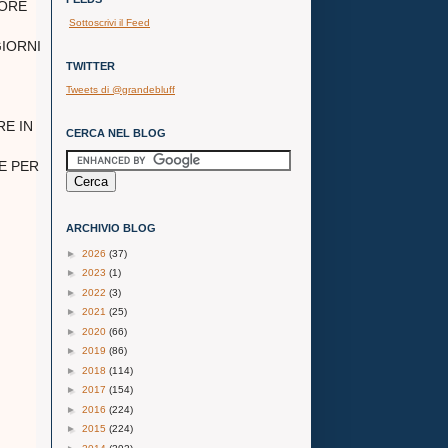
IORE
Sottoscrivi il Feed
GIORNI
TWITTER
Tweets di @grandebluff
RE IN
CERCA NEL BLOG
E PER
ARCHIVIO BLOG
►
2026
(37)
►
2023
(1)
►
2022
(3)
►
2021
(25)
►
2020
(66)
►
2019
(86)
►
2018
(114)
►
2017
(154)
►
2016
(224)
►
2015
(224)