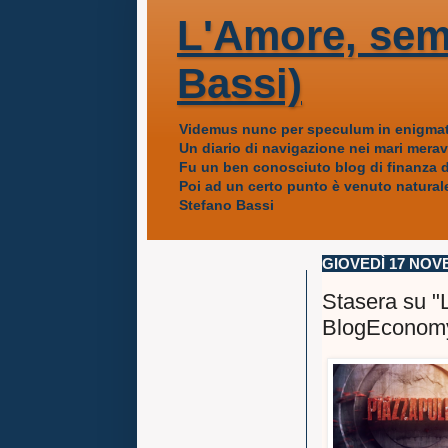
L'Amore, sem
Bassi)
Videmus nunc per speculum in enigmat
Un diario di navigazione nei mari mera
Fu un ben conosciuto blog di finanza da
Poi ad un certo punto è venuto naturale
Stefano Bassi
GIOVEDÌ 17 NOV
Stasera su "L
BlogEconom