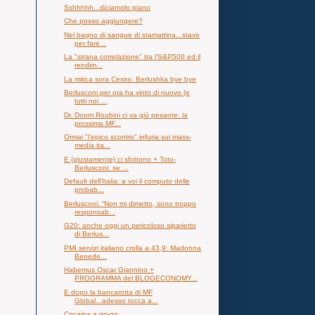
Sshhhhh...diciamolo piano
Che posso aggiungere?
Nel bagno di sangue di stamattina...stavo
per fare...
La "strana correlazione" tra l'S&P500 ed il
rendim...
La mitica sora Cesira: Berlushka bye bye
Berlusconi per ora ha vinto di nuovo (e
tutti noi ...
Dr. Doom Roubini ci va giù pesante: la
prossima MF...
Ormai "l'epico scontro" infuria sui mass-
media ita...
E (giustamente) ci sfottono + Toto-
Berlusconi: se ...
Default dell'Italia: a voi il computo delle
probab...
Berlusconi: “Non mi dimetto, sono troppo
responsab...
G20: anche oggi un pericoloso siparietto
di Berlus...
PMI servizi italiano crolla a 43,9: Madonna
Benede...
Habemus Oscar Giannino +
PROGRAMMA del BLOGECONOMY...
E dopo la bancarotta di MF
Global...adesso tocca a...
Cocaina a go-go...