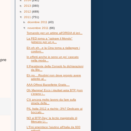
►
2014
(292)
►
2013
(380)
►
2012
(489)
▼
2011
(751)
►
dicembre 2011
(43)
▼
novembre 2011
(66)
Tornando per un attimo all'ORGIA di ieri...
La FED torna a "salvare il Mondo"
(almeno per un p...
Eh eh eh...e la Cina torna a riallargare i
cordoni...
In effetti anche io sono un po' cascato
mpre
nella moda...
Il Presidente della Consob fa dichiarazioni
da Blo...
Eh no....Roubini non deve proprio avere
aderito al...
AAA Offresi Barzellette Gratis....
Oh Mamma! Ecco i risultati asta BTP (non
c'erano i...
C'è ancora molto lavoro da fare sulla
strada della...
PIL Italia 2012 a rischio -3%? Dedicato ai
boccalo...
NO al BTP-Day: la lectio magistralis di
Mercato Li...
L'Fmi smentisce l'aiutino all'Italia da 600
miliardi