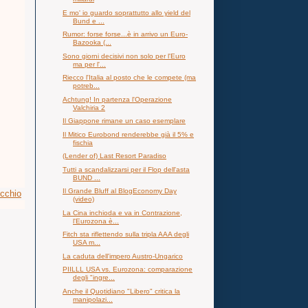
E mo' io guardo soprattutto allo yield del
Bund e ...
Rumor: forse forse...è in arrivo un Euro-
Bazooka (...
Sono giorni decisivi non solo per l'Euro
ma per l'...
Riecco l'Italia al posto che le compete (ma
potreb...
Achtung! In partenza l'Operazione
Valchiria 2
Il Giappone rimane un caso esemplare
Il Mitico Eurobond renderebbe già il 5% e
fischia
(Lender of) Last Resort Paradiso
Tutti a scandalizzarsi per il Flop dell'asta
BUND ...
Il Grande Bluff al BlogEconomy Day
ecchio
(video)
La Cina inchioda e va in Contrazione,
l'Eurozona è...
Fitch sta riflettendo sulla tripla AAA degli
USA m...
La caduta dell'impero Austro-Ungarico
PIILLL USA vs. Eurozona: comparazione
degli "ingre...
Anche il Quotidiano "Libero" critica la
manipolazi...