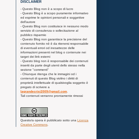
DISCLAIMER
- Questo Blog non è a scopo di lucro
- Questo Blog è a scopo puramente informativo
ed esprime le opinioni personali e soggettive
dell'autore
- Questo Blog non costituisce in nessuno modo
servizio di consulenza o sollecitazione al
pubblico risparmio
- Questo Blog non garantisce la precisione del
contenuto fornito nè è da ritenersi responsabile
di eventuali errori od inesattezze delle
informazioni presenti nel blog o contenute nei
target dei link esterni
- Questo blog non è responsabile dei contenuti
inseriti da parte degli utenti dello stesso nella
sezione "commenti"
- Chiunque ritenga che le immagini od i
contenuti di questo Blog violino i diritti di
proprietà intellettuale di qualsivoglia soggetto è
pregato di scrivere a
lagrandecrisi2009@gmail.com
.
Tali contenuti verranno prontamente rimossi
Questo/a
opera
è pubblicato sotto una
Licenza
Creative Commons
.