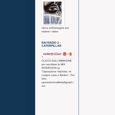
clicca sull'immagine per
vedere i video
RAI RADIO 2 -
CATERPILLAR
CLICCA SULL'IMMAGINE
per ascoltare la MIA
INTERVISTA su
"Operazione Valchiria: mi
compro casa a Berlino". Per
Info:
operazionevalkiria@gmail.c
om