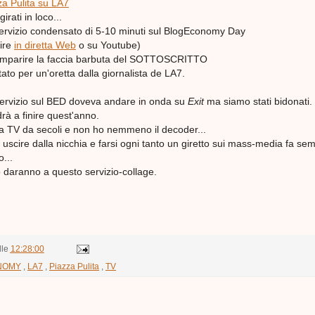
za Pulita su LA7
irati in loco...
ervizio condensato di 5-10 minuti sul BlogEconomy Day
ire
in diretta Web
o su Youtube)
mparire la faccia barbuta del SOTTOSCRITTO
tato per un'oretta dalla giornalista de LA7.
ervizio sul BED doveva andare in onda su
Exit
ma siamo stati bidonati.
 a finire quest'anno.
la TV da secoli e non ho nemmeno il decoder...
 uscire dalla nicchia e farsi ogni tanto un giretto sui mass-media fa se
...
 daranno a questo servizio-collage.
lle
12:28:00
NOMY
,
LA7
,
Piazza Pulita
,
TV