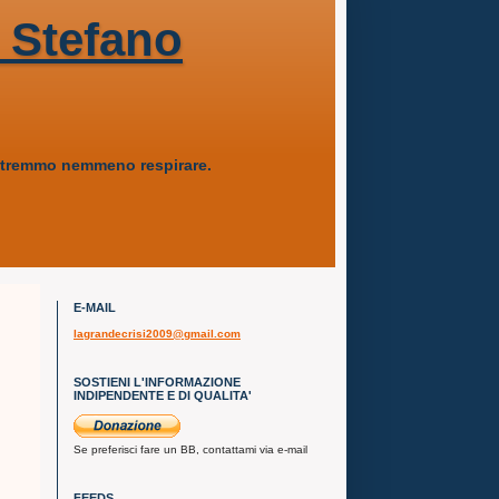
 Stefano
 potremmo nemmeno respirare.
E-MAIL
lagrandecrisi2009@gmail.com
SOSTIENI L'INFORMAZIONE
INDIPENDENTE E DI QUALITA'
Se preferisci fare un BB, contattami via e-mail
FEEDS