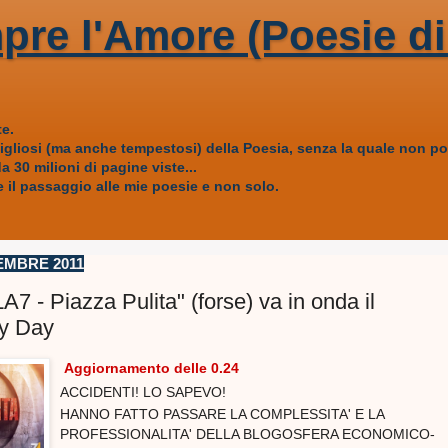
pre l'Amore (Poesie di
e.
vigliosi (ma anche tempestosi) della Poesia, senza la quale non
 30 milioni di pagine viste...
 il passaggio alle mie poesie e non solo.
EMBRE 2011
A7 - Piazza Pulita" (forse) va in onda il
y Day
Aggiornamento delle 0.24
ACCIDENTI! LO SAPEVO!
HANNO FATTO PASSARE LA COMPLESSITA' E LA
PROFESSIONALITA' DELLA BLOGOSFERA ECONOMICO-