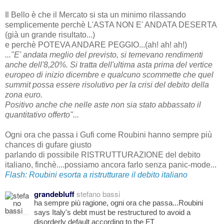
Il Bello è che il Mercato si sta un minimo rilassando
semplicemente perchè L'ASTA NON E' ANDATA DESERTA
(già un grande risultato...)
e perchè POTEVA ANDARE PEGGIO...(ah! ah! ah!)
..."E' andata meglio del previsto, si temevano rendimenti
anche dell'8,20%. Si tratta dell'ultima asta prima del vertice
europeo di inizio dicembre e qualcuno scommette che quel
summit possa essere risolutivo per la crisi del debito della
zona euro.
Positivo anche che nelle aste non sia stato abbassato il
quantitativo offerto"...
Ogni ora che passa i Gufi come Roubini hanno sempre più
chances di gufare giusto
parlando di possibile RISTRUTTURAZIONE del debito
italiano, finchè....
possiamo ancora farlo senza panic-mode...
Flash: Roubini esorta a ristrutturare il debito italiano
grandebluff
stefano bassi
ha sempre più ragione, ogni ora che passa...Roubini
says Italy's debt must be restructured to avoid a
disorderly default according to the FT