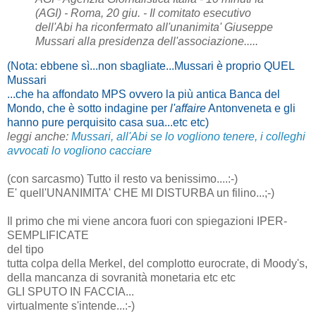
(AGI) - Roma, 20 giu. - Il comitato esecutivo
dell'Abi ha riconfermato all'unanimita' Giuseppe
Mussari alla presidenza dell'associazione.....
(Nota: ebbene sì...non sbagliate...Mussari è proprio QUEL
Mussari
...che ha affondato MPS ovvero la più antica Banca del
Mondo, che è sotto indagine per
l'affaire
Antonveneta e gli
hanno pure perquisito casa sua...etc etc)
leggi anche:
Mussari, all'Abi se lo vogliono tenere, i colleghi
avvocati lo vogliono cacciare
(con sarcasmo) Tutto il resto va benissimo....:-)
E' quell'UNANIMITA' CHE MI DISTURBA un filino...;-)
Il primo che mi viene ancora fuori con spiegazioni IPER-
SEMPLIFICATE
del tipo
tutta colpa della Merkel, del complotto eurocrate, di Moody's,
della mancanza di sovranità monetaria etc etc
GLI SPUTO IN FACCIA...
virtualmente s'intende...:-)