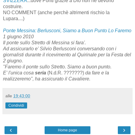
SVIZZERA
...dove Ponti grazie a Dio non ne devono
costruire.
NO COMMENT (anche perchè altrimenti rischio la
Lupara....)
Ponte Messina: Berlusconi, Siamo a Buon Punto Lo Faremo
1 giugno 2010
Il ponte sullo Stretto di Messina si fara'.
Ad assicurarlo e' Silvio Berlusconi conversando con i
giornalisti durante il ricevimento al Quirinale per la Festa del
2 giugno.
"Faremo il ponte sullo Stretto. Siamo a buon punto.
E' l'unica cosa
seria
(N.d.R. ???????)
da fare e la
realizzeremo", ha assicurato il Cavaliere.
alle
19:43:00
Condividi
‹
›
Home page