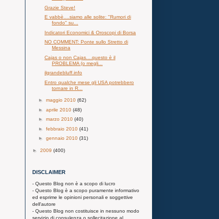
Grazie Steve!
E vabbè....siamo alle solite: "Rumori di
fondo" su...
Indicatori Economici & Oroscopi di Borsa
NO COMMENT: Ponte sullo Stretto di
Messina
Cajas o non Cajas....questo è il
PROBLEMA (o megli...
ilgrandebluff.info
Entro qualche mese gli USA potrebbero
tornare in R...
►
maggio 2010
(62)
►
aprile 2010
(48)
►
marzo 2010
(40)
►
febbraio 2010
(41)
►
gennaio 2010
(31)
►
2009
(400)
DISCLAIMER
- Questo Blog non è a scopo di lucro
- Questo Blog è a scopo puramente informativo
ed esprime le opinioni personali e soggettive
dell'autore
- Questo Blog non costituisce in nessuno modo
servizio di consulenza o sollecitazione al