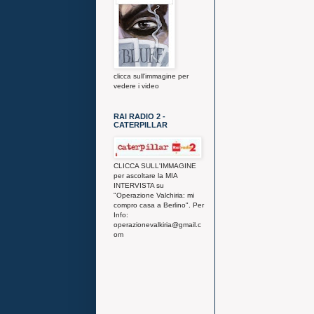
clicca sull'immagine per
vedere i video
RAI RADIO 2 -
CATERPILLAR
CLICCA SULL'IMMAGINE
per ascoltare la MIA
INTERVISTA su
"Operazione Valchiria: mi
compro casa a Berlino". Per
Info:
operazionevalkiria@gmail.c
om