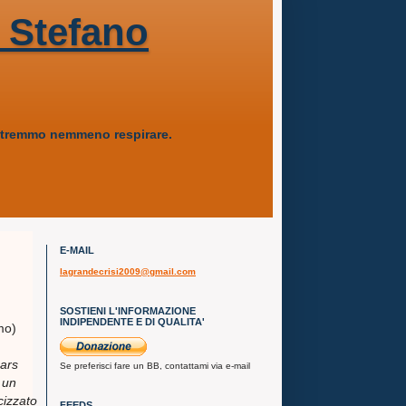
 Stefano
 potremmo nemmeno respirare.
E-MAIL
lagrandecrisi2009@gmail.com
SOSTIENI L'INFORMAZIONE
INDIPENDENTE E DI QUALITA'
mo)
ears
Se preferisci fare un BB, contattami via e-mail
 un
cizzato
FEEDS