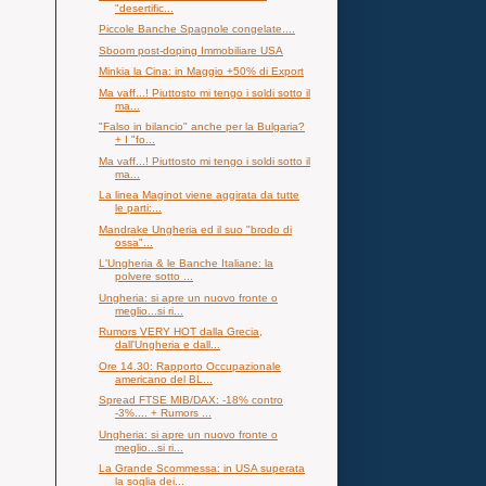
"desertific...
Piccole Banche Spagnole congelate....
Sboom post-doping Immobiliare USA
Minkia la Cina: in Maggio +50% di Export
Ma vaff...! Piuttosto mi tengo i soldi sotto il
ma...
"Falso in bilancio" anche per la Bulgaria?
+ I "fo...
Ma vaff...! Piuttosto mi tengo i soldi sotto il
ma...
La linea Maginot viene aggirata da tutte
le parti:...
Mandrake Ungheria ed il suo "brodo di
ossa"...
L'Ungheria & le Banche Italiane: la
polvere sotto ...
Ungheria: si apre un nuovo fronte o
meglio...si ri...
Rumors VERY HOT dalla Grecia,
dall'Ungheria e dall...
Ore 14.30: Rapporto Occupazionale
americano del BL...
Spread FTSE MIB/DAX: -18% contro
-3%.... + Rumors ...
Ungheria: si apre un nuovo fronte o
meglio...si ri...
La Grande Scommessa: in USA superata
la soglia dei...