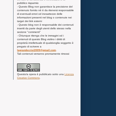
pubblico risparmio
- Questo Blog non garantisce la precisione del
contenuto fornito nè è da ritenersi responsabile
di eventuali errori od inesattezze delle
informazioni presenti nel blog o contenute nei
target dei link esterni
- Questo blog non è responsabile dei contenuti
inseriti da parte degli utenti dello stesso nella
sezione "commenti"
- Chiunque ritenga che le immagini od i
contenuti di questo Blog violino i diritti di
proprietà intellettuale di qualsivoglia soggetto è
pregato di scrivere a
lagrandecrisi2009@gmail.com
.
Tali contenuti verranno prontamente rimossi
Questo/a
opera
è pubblicato sotto una
Licenza
Creative Commons
.