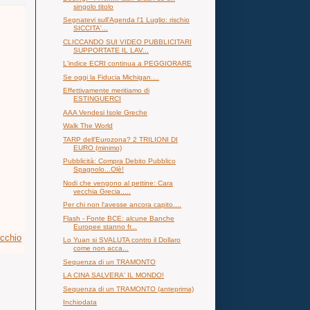
singolo titolo
Segnatevi sull'Agenda l'1 Luglio: rischio
SICCITA'...
CLICCANDO SUI VIDEO PUBBLICITARI
SUPPORTATE IL LAV...
L'indice ECRI continua a PEGGIORARE
Se oggi la Fiducia Michigan....
Effettivamente meritiamo di
ESTINGUERCI
AAA Vendesi Isole Greche
Walk The World
TARP dell'Eurozona? 2 TRILIONI DI
EURO (minimo)
Pubblicità: Compra Debito Pubblico
Spagnolo...Olè!
Nodi che vengono al pettine: Cara
vecchia Grecia.....
Per chi non l'avesse ancora capito....
Flash - Fonte BCE: alcune Banche
Europee stanno fr...
ecchio
Lo Yuan si SVALUTA contro il Dollaro
come non acca...
Sequenza di un TRAMONTO
LA CINA SALVERA' IL MONDO!
Sequenza di un TRAMONTO (anteprima)
Inchiodata