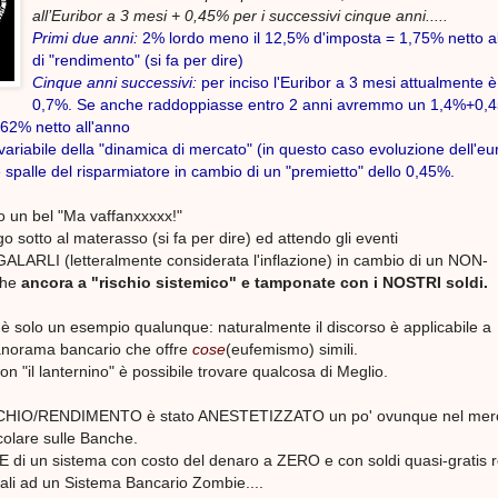
all’Euribor a 3 mesi + 0,45% per i successivi cinque anni.....
Primi due anni:
2% lordo meno il 12,5% d'imposta = 1,75% netto a
di "rendimento" (si fa per dire)
Cinque anni successivi:
per inciso l'Euribor a 3 mesi attualmente è
0,7%. Se anche raddoppiasse entro 2 anni avremmo un 1,4%+0,
,62% netto
all'anno
 variabile della "dinamica di mercato" (in questo caso evoluzione dell'eu
le spalle del risparmiatore in cambio di un "premietto" dello 0,45%.
 un bel "Ma vaffanxxxxx!"
go sotto al materasso (si fa per dire) ed attendo gli eventi
GALARLI (letteralmente considerata l'inflazione) in cambio di un NON-
che
ancora a "rischio sistemico"
e tamponate con i NOSTRI soldi.
 è solo un esempio qualunque: naturalmente il discorso è applicabile a
anorama bancario che offre
cose
(eufemismo) simili.
n "il lanternino" è possibile trovare qualcosa di Meglio.
HIO/RENDIMENTO è stato ANESTETIZZATO un po' ovunque nel mer
icolare sulle Banche.
i un sistema con costo del denaro a ZERO e con soldi quasi-gratis r
ali ad un Sistema Bancario Zombie....