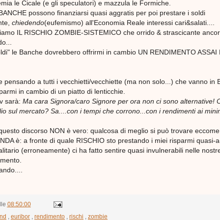
ia le Cicale (e gli speculatori) e mazzula le Formiche.
BANCHE possono finanziarsi quasi aggratis per poi prestare i soldi
nte,
chiedendo
(eufemismo) all'Economia Reale interessi cari&salati....
riamo IL RISCHIO ZOMBIE-SISTEMICO che orrido & strascicante anco
o...
soldi" le Banche dovrebbero offrirmi in cambio UN RENDIMENTO ASSAI 
ore pensando a tutti i vecchietti/vecchiette (ma non solo...) che vanno in
sparmi in cambio di un piatto di lenticchie.
iv sarà:
Ma cara Signora/caro Signore per ora non ci sono alternative!
io sul mercato? Sa....con i tempi che corrono...con i rendimenti ai mini
e questo discorso NON è vero: qualcosa di meglio si può trovare eccome
 è: a fronte di quale RISCHIO sto prestando i miei risparmi quasi-a
alitario (erroneamente) ci ha fatto sentire quasi invulnerabili nelle nostr
imento.
ando....
lle
08:50:00
nd
,
euribor
,
rendimento
,
rischi
,
zombie