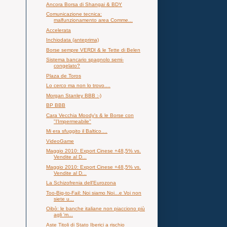
Ancora Borsa di Shangai & BDY
Comunicazione tecnica:
malfunzionamento area Comme...
Accelerata
Inchiodata (anteprima)
Borse sempre VERDI & le Tette di Belen
Sistema bancario spagnolo semi-
congelato?
Plaza de Toros
Lo cerco ma non lo trovo....
Morgan Stanley BBB :-)
BP BBB
Cara Vecchia Moody's & le Borse con
"l'Impermeabile"
Mi era sfuggito il Baltico....
VideoGame
Maggio 2010: Export Cinese +48,5% vs.
Vendite al D...
Maggio 2010: Export Cinese +48,5% vs.
Vendite al D...
La Schizofrenia dell'Eurozona
Too-Big-to-Fail: Noi siamo Noi...e Voi non
siete u...
Oibò: le banche italiane non piacciono più
agli 'm...
Aste Titoli di Stato Iberici a rischio