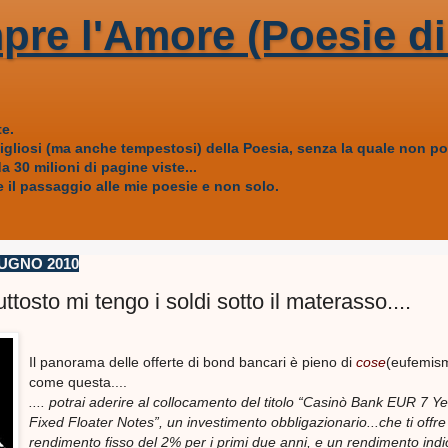
pre l'Amore (Poesie di
e.
vigliosi (ma anche tempestosi) della Poesia, senza la quale non
 30 milioni di pagine viste...
 il passaggio alle mie poesie e non solo.
UGNO 2010
uttosto mi tengo i soldi sotto il materasso....
Il panorama delle offerte di bond bancari è pieno di
cose
(eufemis
come questa....
.... potrai aderire al collocamento del titolo “Casinò Bank EUR 7 Y
Fixed Floater Notes”, un investimento obbligazionario...che ti offre
rendimento fisso del 2% per i primi due anni, e un rendimento indi