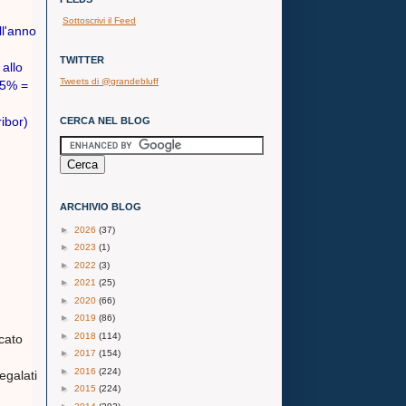
Sottoscrivi il Feed
ll'anno
TWITTER
 allo
Tweets di @grandebluff
45% =
ribor)
CERCA NEL BLOG
ARCHIVIO BLOG
►
2026
(37)
►
2023
(1)
►
2022
(3)
►
2021
(25)
►
2020
(66)
►
2019
(86)
►
2018
(114)
cato
►
2017
(154)
►
2016
(224)
egalati
►
2015
(224)