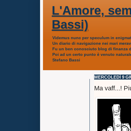
L'Amore, sem
Bassi)
Videmus nunc per speculum in enigmat
Un diario di navigazione nei mari mera
Fu un ben conosciuto blog di finanza da
Poi ad un certo punto è venuto naturale
Stefano Bassi
MERCOLEDÌ 9 GI
Ma vaff...! Pi