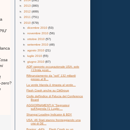
►
2014
(292)
►
2013
(380)
►
2012
(489)
►
2011
(751)
ra
▼
2010
(579)
►
dicembre 2010
(53)
PIU'
►
novembre 2010
(56)
►
ottobre 2010
(57)
►
settembre 2010
(48)
 Banca
►
agosto 2010
(21)
►
luglio 2010
(55)
 Cosa
▼
giugno 2010
(67)
mi
ADP rapporto occupazionale USA: solo
+13mila posti...
Rifinanziamento da "soli" 132 miliardi
!
presso al B...
-zero?
La verde Irlanda è rimasta al verde...
e
Flash Crash anche su CitiGroup
Crollo dell'indice di Fiducia del Conference
Board
AGGIORNAMENTI A "Segnatevi
sull'Agenda l'1 Luglio:...
Shangai Leading Indicator & BDY
USA: 46 Stati stanno fronteggiando una
crisi di DE...
Boeing: -44%.....Flash Crash su un