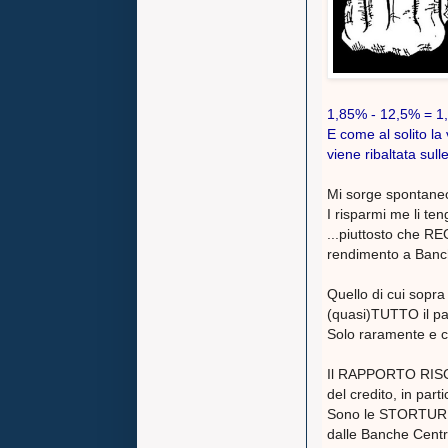
1,85% - 12,5% = 1
E come al solito la
viene ribaltata sul
Mi sorge spontaneo
I risparmi me li ten
...piuttosto che RE
rendimento a Ban
Quello di cui sopra
(quasi)TUTTO il p
Solo raramente e co
Il RAPPORTO RISC
del credito, in part
Sono le STORTURE d
dalle Banche Centr