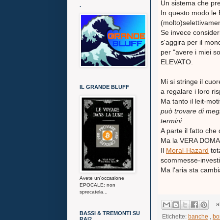
Un sistema che prem
.
In questo modo le 
(molto)selettivame
Se invece conside
s'aggira per il mond
per "avere i miei 
ELEVATO.
Mi si stringe il cu
IL GRANDE BLUFF
a regalare i loro ri
Ma tanto il leit-mot
può trovare di megl
termini...
A parte il fatto ch
Ma la VERA DOMANDA
Il
Moral-Hazard
tot
scommesse-invest
Ma l'aria sta cambi
Avete un'occasione
EPOCALE: non
sprecatela...
a
BASSI & TREMONTI SU
Etichette:
banche
,
bo
RAI2