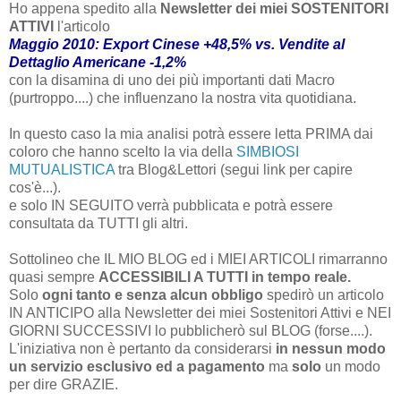
Ho appena spedito alla
Newsletter dei miei SOSTENITORI
ATTIVI
l'articolo
Maggio 2010: Export Cinese +48,5% vs. Vendite al
Dettaglio Americane -1,2%
con la disamina di uno dei più importanti dati Macro
(purtroppo....) che influenzano la nostra vita quotidiana.
In questo caso la mia analisi potrà essere letta PRIMA dai
coloro che hanno scelto la via della
SIMBIOSI
MUTUALISTICA
tra Blog&Lettori (segui link per capire
cos'è...).
e solo IN SEGUITO verrà pubblicata e potrà essere
consultata da TUTTI
gli altri.
Sottolineo che IL MIO BLOG ed i MIEI ARTICOLI rimarranno
quasi sempre
ACCESSIBILI A TUTTI in tempo reale.
Solo
ogni tanto e senza alcun obbligo
spedirò un articolo
IN ANTICIPO alla Newsletter dei miei Sostenitori Attivi e NEI
GIORNI SUCCESSIVI lo pubblicherò sul BLOG (forse....).
L'iniziativa non è pertanto da considerarsi
in nessun modo
un servizio esclusivo ed a pagamento
ma
solo
un modo
per dire GRAZIE.