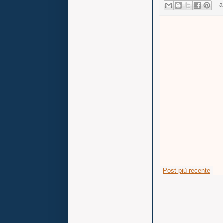
a
Post più recente