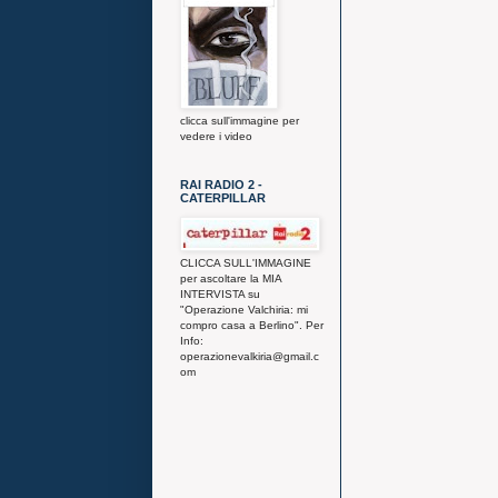
clicca sull'immagine per
vedere i video
RAI RADIO 2 -
CATERPILLAR
CLICCA SULL'IMMAGINE
per ascoltare la MIA
INTERVISTA su
"Operazione Valchiria: mi
compro casa a Berlino". Per
Info:
operazionevalkiria@gmail.c
om