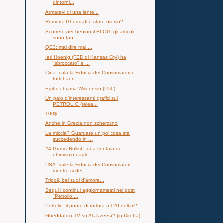
dintorni...
Armatevi di una lente...
Rumors: Gheddafi è stato ucciso?
Scorrete per benino il BLOG: gli articoli
sono tan...
QE3: mai dire mai....
Ieri Hoenig (FED di Kansas City) ha
"sbroccato" e ...
Cina: cala la Fiducia dei Consumatori e
tutti hann...
Egitto chiama Wisconsin (U.S.)
Un paio d'interessanti grafici sul
PETROLIO (relea...
100$
Anche in Grecia non scherzano
La miccia? Guardate un po' cosa sta
succedendo in ...
24 Grafici Bullish: una ventata di
ottimismo dagli...
USA: sale la Fiducia dei Consumatori
mentre si det...
Tripoli, bel suol d'amore...
Segui i continui aggiornamenti nel post
"Petrolio:...
Petrolio: il punto di rottura a 120 dollari?
Gheddafi in TV su Al Jazeera? (in Diretta)