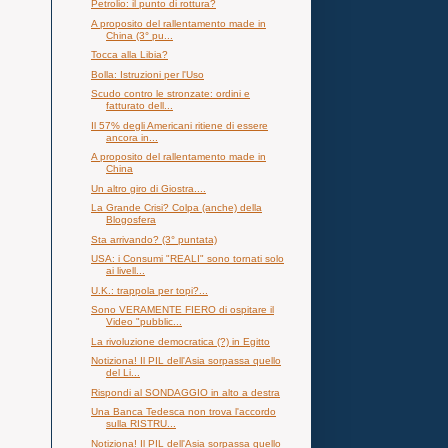
Petrolio: il punto di rottura?
A proposito del rallentamento made in
China (3° pu...
Tocca alla Libia?
Bolla: Istruzioni per l'Uso
Scudo contro le stronzate: ordini e
fatturato dell...
Il 57% degli Americani ritiene di essere
ancora in...
A proposito del rallentamento made in
China
Un altro giro di Giostra....
La Grande Crisi? Colpa (anche) della
Blogosfera
Sta arrivando? (3° puntata)
USA: i Consumi "REALI" sono tornati solo
ai livell...
U.K.: trappola per topi?...
Sono VERAMENTE FIERO di ospitare il
Video "pubblic...
La rivoluzione democratica (?) in Egitto
Notiziona! Il PIL dell'Asia sorpassa quello
del Li...
Rispondi al SONDAGGIO in alto a destra
Una Banca Tedesca non trova l'accordo
sulla RISTRU...
Notiziona! Il PIL dell'Asia sorpassa quello