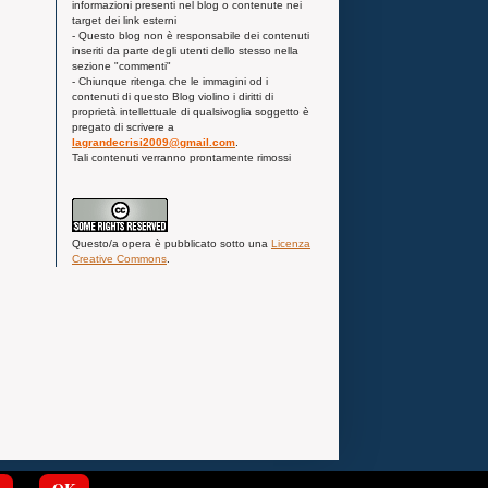
informazioni presenti nel blog o contenute nei
target dei link esterni
- Questo blog non è responsabile dei contenuti
inseriti da parte degli utenti dello stesso nella
sezione "commenti"
- Chiunque ritenga che le immagini od i
contenuti di questo Blog violino i diritti di
proprietà intellettuale di qualsivoglia soggetto è
pregato di scrivere a
lagrandecrisi2009@gmail.com
.
Tali contenuti verranno prontamente rimossi
Questo/a
opera
è pubblicato sotto una
Licenza
Creative Commons
.