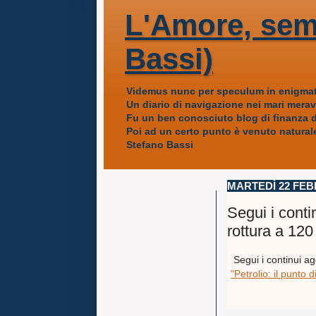
L'Amore, sem
Bassi)
Videmus nunc per speculum in enigmat
Un diario di navigazione nei mari mera
Fu un ben conosciuto blog di finanza da
Poi ad un certo punto è venuto naturale
Stefano Bassi
MARTEDÌ 22 FEB
Segui i conti
rottura a 120 
Segui i continui a
"Petrolio: il punto d