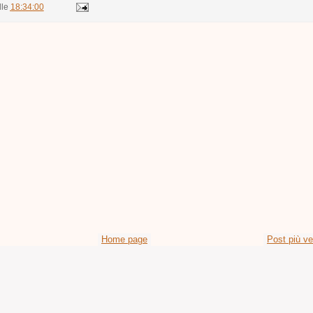
lle
18:34:00
Home page
Post più v