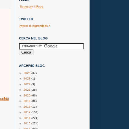
Sottoscrivi il Feed
TWITTER
Tweets di @grandebluff
CERCA NEL BLOG
ARCHIVIO BLOG
►
2026
(37)
►
2023
(1)
►
2022
(3)
►
2021
(25)
►
2020
(66)
ecchio
►
2019
(86)
►
2018
(114)
►
2017
(154)
►
2016
(224)
►
2015
(224)