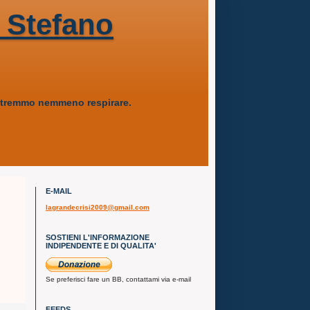
 Stefano
 potremmo nemmeno respirare.
E-MAIL
lagrandecrisi2009@gmail.com
SOSTIENI L'INFORMAZIONE
INDIPENDENTE E DI QUALITA'
Se preferisci fare un BB, contattami via e-mail
FEEDS