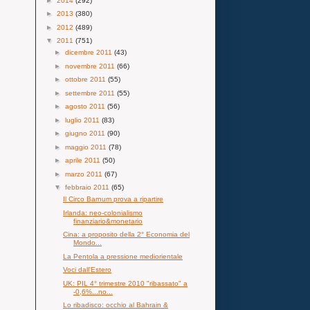
►
2014
(292)
►
2013
(380)
►
2012
(489)
▼
2011
(751)
►
dicembre 2011
(43)
►
novembre 2011
(66)
►
ottobre 2011
(55)
►
settembre 2011
(55)
►
agosto 2011
(56)
►
luglio 2011
(83)
►
giugno 2011
(90)
►
maggio 2011
(78)
►
aprile 2011
(50)
►
marzo 2011
(67)
▼
febbraio 2011
(65)
Il Circo Barnum prova a ripartire
Irlanda: neo-colonialismo
finanziario&monetario
Cina: a proposito della 2° Economia del
Mondo...
La Pentola a pressione mediorientale
Voci dall'Estero
UK: PIL 4° trimestre 2010 "ribassato" a
-0,6%...no...
Lo ribadisco: occhio al Bahrain &