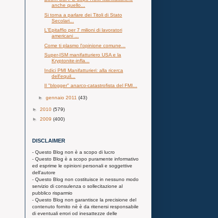
anche quello...
Si torna a parlare dei Titoli di Stato
Secolari...
L'Epitaffio per 7 milioni di lavoratori
americani ...
Come ti plasmo l'opinione comune...
Super-ISM manifatturiero USA e la
Kryptonite-infla...
Indici PMI Manifatturieri: alla ricerca
dell'equil...
Il "blogger" anarco-catastrofista del FMI...
►
gennaio 2011
(43)
►
2010
(579)
►
2009
(400)
DISCLAIMER
- Questo Blog non è a scopo di lucro
- Questo Blog è a scopo puramente informativo
ed esprime le opinioni personali e soggettive
dell'autore
- Questo Blog non costituisce in nessuno modo
servizio di consulenza o sollecitazione al
pubblico risparmio
- Questo Blog non garantisce la precisione del
contenuto fornito nè è da ritenersi responsabile
di eventuali errori od inesattezze delle