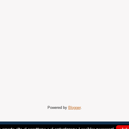
Powered by
Blogger
.
 questo sito si accettano e si autorizzano i cookies necessari