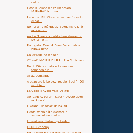
del Li...
Flash in tempo reale: Tira&Molla
MUBARAK ha dato l...
Il dato sul PIL Cinese serve solo "a titolo
di con...
Non ci sono più dubbi: l'economia USA è
in fase di...
Anche l'Irlanda vorrebbe fare almeno un
po' come l...
Portogallo: Titolo di Stato Decennale a
nuovo Reco...
Chi dei due ha ragione?
C'è dell'I-N-C-R-E-D-I-B-I-L-E in Danimarca
Negli USA poco alla volta tutto sta
tornando alla ...
Si sta gonfiando
A guardare le borse...i problemi dei PIIGS
sarebbe...
La Costa d'Avorio va in Default
Sondaggio: sei un Trader? (ovvero operi
in Borsa?)
E vabbè...ridiamoci un po' su....
Il dato macro più orgasmico e
sopravvalutato del m...
Feudalesimo Italiano (reloaded)
F.I.RE Economy
Boom USA! E dopo l'ISM Manifatturiero