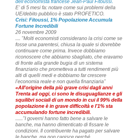
dell'economista francese Jean-Paul Fitoussi.
E' di 5 mesi fa: notare come sui problemi della
UE/debito pubblico è stato PROFETICO.
Crisi: Fitoussi, 1% Popolazione Accumula
Fortune Incredibili
26 novembre 2009
.... "Molti economisti considerano la crisi come se
fosse una parentesi, chiusa la quale si dovrebbe
continuare come prima. Invece dobbiamo
riconoscere che abbiamo sbagliato, che eravamo
di fronte alla grande bugia di un sistema
finanziario che prometteva a tutti rendimenti più
alti di quelli medi e dobbiamo far crescere
l'economia reale e non quella finanziaria"
«All'origine della più grave crisi dagli anni
Trenta ad oggi, ci sono le disuguaglianze e gli
squilibri sociali di un mondo in cui il 99% della
popolazione è in grave difficoltà e l'1% sta
accumulando fortune incredibili.
......"I governi hanno fatto bene a salvare le
banche, ma hanno dimenticato di fissare le
condizioni. Il contribuente ha pagato per salvare
le banche, ma non capisce perché.