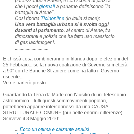
paralizzando il Paese, e con scontri di piazza
che i pochi
giornali
a parlarne definiscono "la
battaglia di Atene".
Così riporta
Ticinonline
(in Italia si tace):
Una vera battaglia urbana si è svolta oggi
davanti al parlamento
, al centro di Atene, fra
dimostranti e polizia che ha fatto uso massiccio
di gas lacrimogeni.
.............................
E chissà cosa combineranno in Irlanda dopo le elezioni del
25 Febbraio....se la nuova coalizione di Governo si metterà
a 90° con le Banche Straniere come ha fatto il Governo
uscente...
Ve ne parlerò presto.
Guardando la Terra da Marte con l'ausilio di un Telescopio
astronomico....tutti questi sommovimenti popolari,
potrebbero apparire interconnessi da una CAUSA
STRUTTURALE COMUNE (pur nelle enormi differenze) .
Scrivevo il 3 Maggio 2010:
....
Ecco un'ottima e calzante analisi