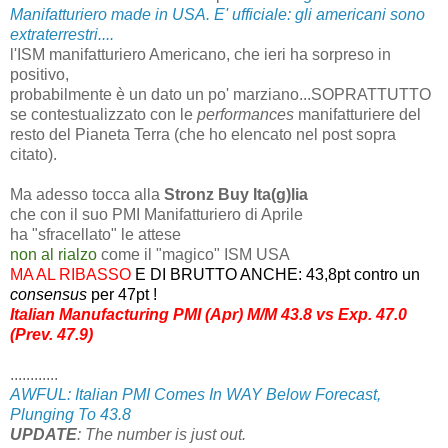
Manifatturiero made in USA. E' ufficiale: gli americani sono
extraterrestri....
l'ISM manifatturiero Americano, che ieri ha sorpreso in
positivo,
probabilmente è un dato un po' marziano...SOPRATTUTTO
se contestualizzato con le
performances
manifatturiere del
resto del Pianeta Terra (che ho elencato nel post sopra
citato).
Ma adesso tocca alla
Stronz Buy Ita(g)lia
che con il suo PMI Manifatturiero di Aprile
ha "sfracellato" le attese
non al rialzo
come il "magico" ISM USA
MA AL RIBASSO
E DI BRUTTO ANCHE: 43,8pt contro un
consensus
per 47pt !
Italian Manufacturing PMI (Apr) M/M 43.8 vs Exp. 47.0
(Prev. 47.9)
............
AWFUL: Italian PMI Comes In WAY Below Forecast,
Plunging To 43.8
UPDATE
: The number is just out.