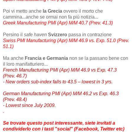
Poi vi metto anche
la Grecia
ovvero il morto che
cammina...anche se ormai non fa più notizia...
Greek Manufacturing PMI (Apr) M/M 40.7 (Prev. 41.3)
Persino il
safe haven
Svizzero
passa in contrazione
Swiss PMI Manufacturing (Apr) M/M 46.9 vs. Exp. 51.0 (Prev.
51.1)
Ma anche
Francia e Germania
non se la passano bene con
il loro manifatturiero...
French Manufacturing PMI (Apr) M/M 46.9 vs Exp. 47.3
(Prev. 46.7)
- New orders sub-index falls to 43.5 – lowest in 3 yrs.
German Manufacturing PMI (Apr) M/M 46.2 vs Exp. 46.3
(Prev. 48.4)
- Lowest since July 2009.
.
Se trovate questo post interessante, siete invitati a
condividerlo con i tasti "social" (Facebook, Twitter etc)