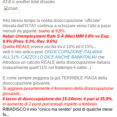
43.8 is another total disaster.
Allo stesso tempo la nostra disoccupazione "ufficiale"
rilevata dall'ISTAT continua a schizzare verso l'alto a passi
mensili da gigante:
siamo al 9,8%.
Italian Unemployment Rate S.A (Mar) M/M 9.8% vs Exp.
9.4% (Prev. 9.3%, Rev. 9.6%)
Quella REALE
invece oscilla tra il 14% ed il 15%...
vedi il mio antico post:
DISOCCUPAZIONE ITALIANA
ALL'11%: CAZZO! LO DICE ANCHE BANKITALIA!
che
introduce un calcolo REALE della disoccupazione italiana
(naturalmente quell'11% nel frattempo è salito...)
E come sempre peggiora la già TERRIBILE PIAGA della
disoccupazione giovanile
Si aggrava pesantemente il fenomeno della disoccupazione
giovanile....
Il tasso di disoccupazione dei 15-24enni, è pari al 35,9%,
in aumento di 2 punti percentuali rispetto a febbraio.
RIBADISCO il mio "cinico ma sentito" post di qualche mese
fa...