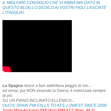
IL MIGLIORE CONSIGLIO CHE VI ABBIA MAI DATO IN
QUESTO BLOG LO DEDICO AI VOSTRI FIGLI: LASCIATE
L'ITA(G)LIA!
La Spagna
riesce a fare addirittura peggio di noi....
ed ormai, pur NON essendo la Grecia, è indirizzata sempre
di più
SU UN PIANO INCLINATO ELLENICO...
OUCH: SPAIN PMI FALLS TO 43.5, LOWEST SINCE 2009
Spain Manufacturing PMI (Apr) M/M 43.5 (Prev. 44.5)