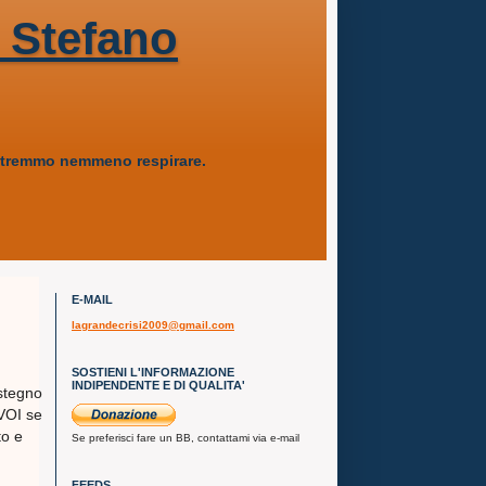
 Stefano
 potremmo nemmeno respirare.
E-MAIL
lagrandecrisi2009@gmail.com
SOSTIENI L'INFORMAZIONE
INDIPENDENTE E DI QUALITA'
ostegno
 VOI se
to e
Se preferisci fare un BB, contattami via e-mail
FEEDS