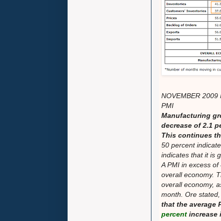
NOVEMBER 2009
PMI
Manufacturing gro
decrease of 2.1 p
This continues the
50 percent indicat
indicates that it is
A PMI in excess of 
overall economy. T
overall economy, as
month. Ore stated,
that the average
percent
increase 