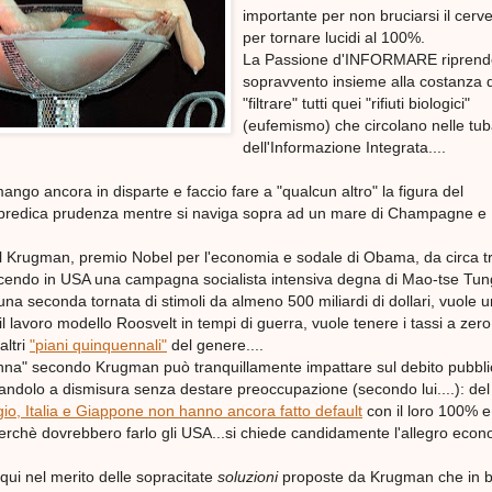
importante per non bruciarsi il cerve
per tornare lucidi al 100%.
La Passione d'INFORMARE riprende 
sopravvento insieme alla costanza d
"filtrare" tutti quei "rifiuti biologici"
(eufemismo) che circolano nelle tub
dell'Informazione Integrata....
go ancora in disparte e faccio fare a "qualcun altro" la figura del
e predica prudenza mentre si naviga sopra ad un mare di Champagne e
ul Krugman, premio Nobel per l'economia e sodale di Obama, da circa t
acendo in USA una campagna socialista intensiva degna di Mao-tse Tung
i una seconda tornata di stimoli da almeno 500 miliardi di dollari, vuole 
il lavoro modello Roosvelt in tempi di guerra, vuole tenere i tassi a zero
altri
"piani quinquennali"
del genere....
nna" secondo Krugman può tranquillamente impattare sul debito pubbli
dolo a dismisura senza destare preoccupazione (secondo lui....): del
gio, Italia e Giappone non hanno ancora fatto default
con il loro 100% e
perchè dovrebbero farlo gli USA...si chiede candidamente l'allegro econ
qui nel merito delle sopracitate
soluzioni
proposte da Krugman che in 