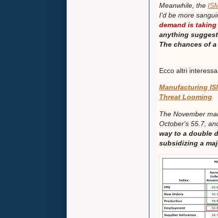
Meanwhile,
the
ISM
I’d be more sanguin
demand is taking
anything suggesti
The chances of a 
Ecco altri interess
Manufacturing IS
Threat Looming
The November manu
October's 55.7, an
way to a double d
subsidizing a maj