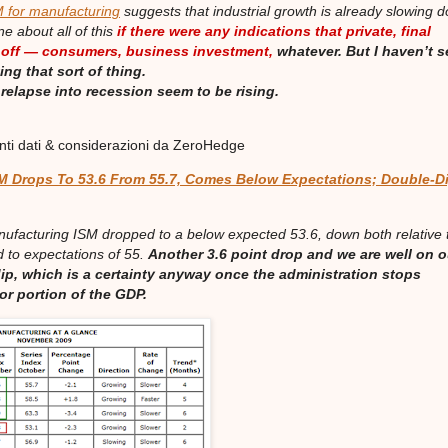
 for manufacturing
suggests that industrial growth is already slowing 
e about all of this
if there were any indications that private, final
 off — consumers, business investment,
whatever. But I haven’t 
ng that sort of thing.
relapse into recession seem to be rising.
anti dati & considerazioni da ZeroHedge
M Drops To 53.6 From 55.7, Comes Below Expectations; Double-D
facturing ISM dropped to a below expected 53.6, down both relative 
d to expectations of 55.
Another 3.6 point drop and we are well on o
ip, which is a certainty anyway once the administration stops
or portion of the GDP.