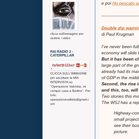
e poi
Ho pescato un
------------------------
Double dip warni
di Paul Krugman
clicca sull'immagine per
vedere i video
I’ve never been ful
RAI RADIO 2 -
economy will slide 
CATERPILLAR
But it has been cl
large part of the 
already had its m
CLICCA SULL'IMMAGINE
of GDP in the middl
per ascoltare la MIA
INTERVISTA su
Second, the rise 
"Operazione Valchiria: mi
and this, too, wil
compro casa a Berlino". Per
Info:
Two stories this mor
operazionevalkiria@gmail.c
The WSJ has a repo
om
Highway-cons
small projec
see their bu
picture.