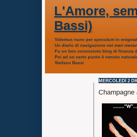
L'Amore, sem
Bassi)
Videmus nunc per speculum in enigmat
Un diario di navigazione nei mari mera
Fu un ben conosciuto blog di finanza da
Poi ad un certo punto è venuto naturale
Stefano Bassi
MERCOLEDÌ 2 DI
Champagne &