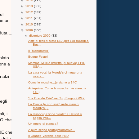
►
2014
(292)
►
2013
(380)
►
2012
(489)
ul
►
2011
(751)
he un
►
2010
(579)
▼
2009
(400)
uta....
▼
dicembre 2009
(33)
Aste di titoli di stato USA per 118 miliardi &
Buc...
Il "Manometro"
Buone Feste!
olato
Mamma! Mi si è ristretto (di nuovo) il PIL
ione a
USA...
La cara vecchia Moody's ci mette una
ialzi
pezza...
Come le mosche...(e siamo a 140)
Anteprima: Come le mosche...(e siamo a
140)
"La Grande Crisi" nei Top Blogs di Wikio
egli
La Grecia (e non solo) nelle mani di
Moody's (?)
i, i
La disoccupazione "reale" a Detroit si
aggira into...
CO che
Un errore di stampa?
A puro scopo (Auto)informativo...
RE che
Il Grande Vecchio della FED
 della