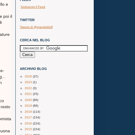
llo e
Sottoscrivi il Feed
poi il
TWITTER
i
Tweets di @grandebluff
ature
CERCA NEL BLOG
ARCHIVIO BLOG
re-
...
►
2026
(37)
un
►
2023
(1)
►
2022
(3)
►
2021
(25)
►
2020
(66)
co
►
2019
(86)
 resto
►
2018
(114)
►
2017
(154)
omista
►
2016
(224)
►
2015
(224)
buona