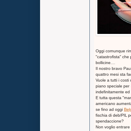
Oggi comunque riman
"catastrofista" ch
bollicine....
Il nostro bravo Pa
quattro mesi sta f
Vuole a tutti i cost
piano speciale per 
indefinitamente ed 
E tutta questa "ma
americano aumentan
se fino ad oggi
Bel
fischia di deb/PIL 
spendaccione?
Non voglio entrare 