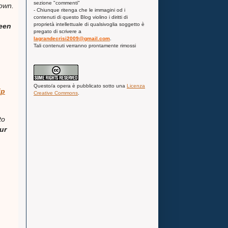
sezione "commenti"
down.
- Chiunque ritenga che le immagini od i
contenuti di questo Blog violino i diritti di
proprietà intellettuale di qualsivoglia soggetto è
seen
pregato di scrivere a
lagrandecrisi2009@gmail.com
.
Tali contenuti verranno prontamente rimossi
Questo/a
opera
è pubblicato sotto una
Licenza
ip
Creative Commons
.
to
ur