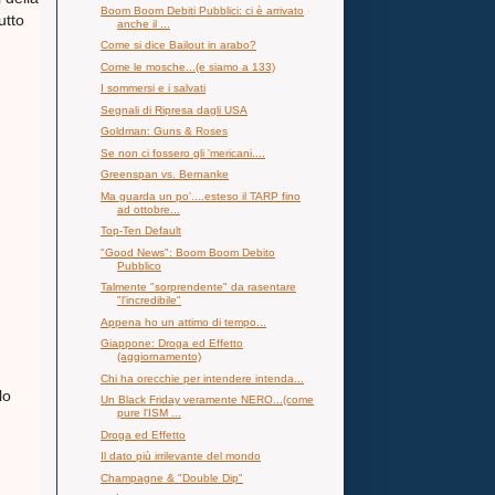
Boom Boom Debiti Pubblici: ci è arrivato
utto
anche il ...
Come si dice Bailout in arabo?
Come le mosche...(e siamo a 133)
I sommersi e i salvati
Segnali di Ripresa dagli USA
Goldman: Guns & Roses
Se non ci fossero gli 'mericani....
Greenspan vs. Bernanke
Ma guarda un po'....esteso il TARP fino
ad ottobre...
Top-Ten Default
"Good News": Boom Boom Debito
Pubblico
Talmente "sorprendente" da rasentare
"l'incredibile"
Appena ho un attimo di tempo...
Giappone: Droga ed Effetto
(aggiornamento)
Chi ha orecchie per intendere intenda...
lo
Un Black Friday veramente NERO...(come
pure l'ISM ...
Droga ed Effetto
Il dato più irrilevante del mondo
Champagne & "Double Dip"