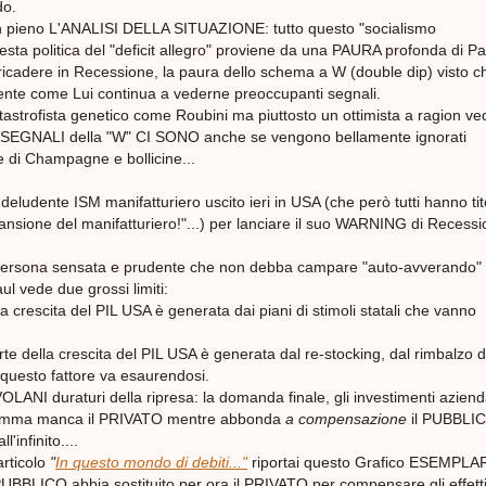
do.
n pieno L'ANALISI DELLA SITUAZIONE: tutto questo "socialismo
sta politica del "deficit allegro" proviene da una PAURA profonda di Pa
 ricadere in Recessione, la paura dello schema a W (double dip) visto c
gente come Lui continua a vederne preoccupanti segnali.
astrofista genetico come Roubini ma piuttosto un ottimista a ragion ved
 SEGNALI della "W" CI SONO anche se vengono bellamente ignorati
 di Champagne e bollicine...
eludente ISM manifatturiero uscito ieri in USA (che però tutti hanno tit
ansione del manifatturiero!"...) per lanciare il suo WARNING di Recess
rsona sensata e prudente che non debba campare "auto-avverando" r
Paul vede due grossi limiti:
a crescita del PIL USA è generata dai piani di stimoli statali che vanno
rte della crescita del PIL USA è generata dal re-stocking, dal rimbalzo d
 questo fattore va esaurendosi.
OLANI duraturi della ripresa: la domanda finale, gli investimenti aziendal
somma manca il PRIVATO mentre abbonda
a compensazione
il PUBBLI
l'infinito....
articolo
"
In questo mondo di debiti..."
riportai questo Grafico ESEMPLA
UBBLICO abbia sostituito per ora il PRIVATO per compensare gli effetti