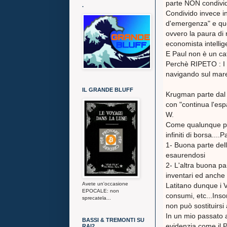
parte NON condivi
.
Condivido invece i
d'emergenza" e que
ovvero la paura di
economista intelli
E Paul non è un cat
Perchè RIPETO : I
navigando sul mare
IL GRANDE BLUFF
Krugman parte dal d
con "continua l'esp
W.
Come qualunque pe
infiniti di borsa....
1- Buona parte dell
esaurendosi
2- L'altra buona pa
inventari ed anche
Avete un'occasione
Latitano dunque i V
EPOCALE: non
consumi, etc...In
sprecatela...
non può sostituirsi al
In un mio passato 
BASSI & TREMONTI SU
evidenzia come il P
RAI2