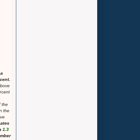
 a
cent.
above
rcent
 the
n the
ive
cates
 a
1.3
ember