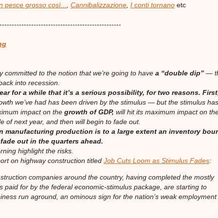
 pesce grosso così...
,
Cannibalizzazione
,
I conti tornano
etc
--------------------------------------------------
ng
ly committed to the notion that we’re going to have
a “double dip”
— th
back into recession.
ear for a while that it’s a serious possibility, for two reasons.
Firs
growth we’ve had has been driven by the stimulus — but the stimulus ha
aximum impact on the
growth
of GDP,
will hit its maximum impact on th
e of next year, and then will begin to fade out.
in manufacturing production is to a large extent an inventory bo
l fade out in the quarters ahead.
ning highlight the risks.
rt on highway construction titled
Job Cuts Loom as Stimulus Fades
:
truction companies around the country, having completed the mostly
ts paid for by the federal economic-stimulus package, are starting to
siness run aground, an ominous sign for the nation’s weak employment