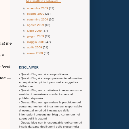
Mi è scattato il salva-vita...
►
novembre 2009
(42)
►
ottobre 2009
(36)
►
settembre 2009
(26)
►
agosto 2009
(18)
►
luglio 2009
(47)
►
giugno 2009
(49)
►
maggio 2009
(47)
at the
►
aprile 2009
(51)
►
marzo 2009
(51)
t,
a
s
e
level
DISCLAIMER
- Questo Blog non è a scopo di lucro
unce —
- Questo Blog è a scopo puramente informativo
ed esprime le opinioni personali e soggettive
dell'autore
- Questo Blog non costituisce in nessuno modo
servizio di consulenza o sollecitazione al
pubblico risparmio
- Questo Blog non garantisce la precisione del
contenuto fornito nè è da ritenersi responsabile
di eventuali errori od inesattezze delle
informazioni presenti nel blog o contenute nei
target dei link esterni
- Questo blog non è responsabile dei contenuti
inseriti da parte degli utenti dello stesso nella