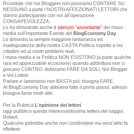
Ricordate che noi Bloggers non possiamo CONTARE SU
NESSUNO a parte I NOSTRI AFFEZIONATI LETTORI che
stanno partecipando con noi all'operazione
CONSAPEVOLEZZA.
Lo ha dimostrato anche
il silenzio "assordante"
dei mass-
media sull'importante Evento del
BlogEconomy Day
.
Lo dimostra la sempre maggiore lontananza ed
inadeguatezza della nostra CASTA Politica rispetto a noi
cittadini ed ai nostri problemi reali.
I mass-media e la Politica NON ESISTONO (a parte qualche
rara ed apprezzabile eccezione) quando addirittura non ci
giocano CONTRO: dobbiamo FARE DA SOLI, Noi Blogger
e Voi Lettori.
Parlare e lamentarsi non BASTA più: bisogna FARE.
Al BlogEconomy Day abbiamo fatto il primo passo: adesso
bisogna farne molti altri.
Per la Rubrica
L'opinione dei lettori
oggi pubblico questa interessantissima lettera del saggio
Robert.
Qualcuno potrebbe anche non condividere ma senz'altro fa
riflettere.