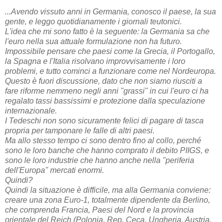
...Avendo vissuto anni in Germania, conosco il paese, la sua
gente, e leggo quotidianamente i giornali teutonici.
L'idea che mi sono fatto è la seguente: la Germania sa che
l'euro nella sua attuale formulazione non ha futuro.
Impossibile pensare che paesi come la Grecia, il Portogallo,
la Spagna e l'Italia risolvano improvvisamente i loro
problemi, e tutto cominci a funzionare come nel Nordeuropa.
Questo è fuori discussione, dato che non siamo riusciti a
fare riforme nemmeno negli anni "grassi" in cui l'euro ci ha
regalato tassi bassissimi e protezione dalla speculazione
internazionale.
I Tedeschi non sono sicuramente felici di pagare di tasca
propria per tamponare le falle di altri paesi.
Ma allo stesso tempo ci sono dentro fino al collo, perché
sono le loro banche che hanno comprato il debito PIIGS, e
sono le loro industrie che hanno anche nella "periferia
dell'Europa" mercati enormi.
Quindi?
Quindi la situazione è difficile, ma alla Germania conviene:
creare una zona Euro-1, totalmente dipendente da Berlino,
che comprenda Francia, Paesi del Nord e la provincia
orientale del Reich (Polonia, Rep. Ceca, Ungheria, Austria,