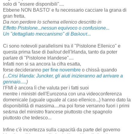
solo di "essere disponibili"....
Ebbene NON BASTO' e fu necessario cacciare la grana di
gran fretta.
Da non perdere lo schema ellenico descritto in
Effetto Pistolone...nessun equivoco o confusione...
Un "dettagliato meccanismo" di Βαιλουτ...
Ci sono notevoli parallelismi tra il "Pistolone Ellenico" e
questa prima fase di
bailout
dell'Irlanda, tanto da poter
parlare di "Pistolone Irlandese"....
Infatti non si sa ancora la cifra esatta,
forse decideranno
per fine novembre
o chissà quando
(...
Crisi Irlanda: Juncker, gli aiuti inizieranno ad arrivare a
gennaio.....
)
l'FMI è ancora lì che valuta per i fatti suoi
mentre i ministri dell'Eurozona con una videoconferenza
domenicale (uguale uguale al caso ellenico...) hanno dato la
disponibilità di massima....ma poi forse verranno fuori i primi
se&ma del ministro francese piuttosto che spagnolo
piuttosto che tedesco...
Infine c'è incertezza sulla capacità da parte del governo