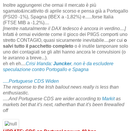
Inoltre aggiungerei che ormai il mercato è più
sgamato&incattivito di aprile scorso e pensa già a Portogallo
(PSI20 -1%), Spagna (IBEX a -1,82%) e......forse Italia
(FTSE MIB a -1,2%)....
[mentre naturalmente il DAX tedesco è ancora in verdino....]
Infatti è ormai evidente come il gioco dei PIIGS comporti uno
stretto CONTAGIO, quasi sicuramente inevitabile....per cui
o
salvi tutto il pacchetto completo
o è inutile tamponare solo
uno dei contagiati se gli altri hanno ancora le convulsioni (o
le avranno a breve...).
eh eh eh....
Crisi Irlanda:
Juncker
, non è da escludere
speculazione contro Portogallo e Spagna
.....Portuguese CDS Widen
The response to the Irish bailout news really is less than
enthusiastic.
.....And Portuguese CDS are wider according to
Markit
as
markets bet that it's next, ratherthan that it's been firewalled
off