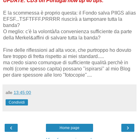
UPDATE: CDS on Portugal now up 40 bps.
E la scommessa è proprio questa: il Fondo salva PIIGS alias
EFSF...TSFTFFF.PRRRR riuscirà a tamponare tutta la
banda?
O meglio: c'è la volontà/la convenienza sufficiente da parte
della Merkel&affini di salvare tutta la banda?
Fine delle riflessioni ad alta voce, che purtroppo ho dovuto
fare troppo di fretta rispetto ai miei standard.....
ma credo siano comunque di sufficiente qualità perchè in
molti (come spesso capita) possano "ispirarsi" al mio Blog
per dare spessore alle loro "fotocopie"....
alle
13:45:00
Condividi
‹
›
Home page