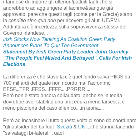
irlandese di imporre gli ulteriori/pattuiti tagli che si
andrebbero ad aggiungere al lacrime&sangue già
approvato: pare che questi tagli (come per la Grecia) siano
la
conditio sine qua non
per ricevere gli aiuti UE/FMI.
Addirittura c'è incertezza sulla sopravvivenza stessa del
Governo irlandese...
Irish Stocks Now Tanking As Coalition Green Party
Announces Plans To Quit The Government
Statement By Irish Green Party Leader John Gormley:
"The People Feel Misled And Betrayed", Calls For Irish
Elections
La differenza è che stavolta c'è quel fondo salva PIIGS da
700 miliardi del quale non ricordo mai l'acronimo
EFSF...TFR..FFSS...FFFF.....PRRRR.....
Però non è stato ancora collaudato, anche se in teoria
dovrebbe aver stabilito una procedura meno farsesca e
meno pistolona del caso ellenico....in teoria....
Però ad incasinare il tutto questa volta ci sono da coordinare
"gli outsider del bailout"
Svezia
&
UK
....che stanno facendo
"salvataggi bi-laterali", uao!