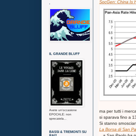
SocGen: China Is 
.
IL GRANDE BLUFF
Avete un'occasione
ma per tutti i merc
EPOCALE: non
si sparava fino a 13
sprecatela...
Si stanno smoscian
La Borsa di San Pao
BASSI & TREMONTI SU
...a San Paolo ha pe
RAI2