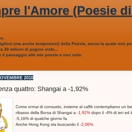
pre l'Amore (Poesie di
e.
vigliosi (ma anche tempestosi) della Poesia, senza la quale non
 30 milioni di pagine viste...
 il passaggio alle mie poesie e non solo.
NOVEMBRE 2010
senza quattro: Shangai a -1,92%
Come ormai di consueto, insieme al caffè contempliamo un be
ribasso della Borsa di Shangai a
-1,92%
dopo il -4% di ieri ed i
-5,16% di qualche giorno fa.
Anche Hong Kong sta buscando il
-2,06%
.