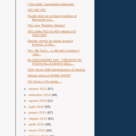
L'Era delle "aspettative diminuite"
QE! QE! QE!
Quelle dolci ed eccitanti paroline di
Bernanke sus...
The new "Bubble's Master"
QE2 della FED da 900 miliardi di $
(600+300)
Irlanda: anche se siamo quasi in
Inverno...il clim...
Yes, We Can't....e zitti zitti è iniziato il
"bail...
BLOGECONOMY DAY : PRENOTA UN
POSTO ALL'EVENTO DELL...
USA: Boom ISM manifatturiero di Ottobre
Irlanda vicina al GAME OVER?
Chi Vince e Chi perde....
►
ottobre 2010
(57)
►
settembre 2010
(48)
►
agosto 2010
(21)
►
luglio 2010
(55)
►
giugno 2010
(67)
►
maggio 2010
(62)
►
aprile 2010
(48)
►
marzo 2010
(40)