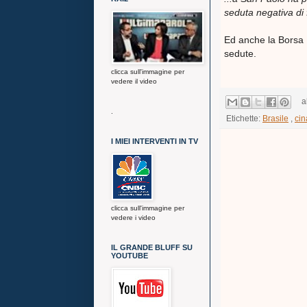
seduta negativa di f
Ed anche la Borsa 
sedute.
clicca sull'immagine per
vedere il video
a
.
Etichette:
Brasile
,
cin
I MIEI INTERVENTI IN TV
clicca sull'immagine per
vedere i video
IL GRANDE BLUFF SU
YOUTUBE