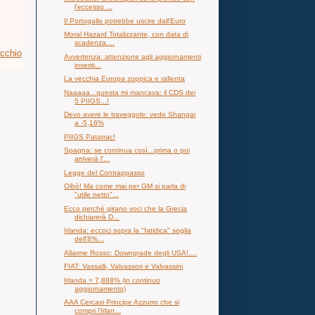
l'eccesso ...
Il Portogallo potrebbe uscire dall'Euro
Moral Hazard Totalizzante, con data di
scadenza....
ecchio
Avvertenza: attenzione agli aggiornamenti
inseriti...
La vecchia Europa zoppica e rallenta
Naaaaa...questa mi mancava: il CDS dei
5 PIIGS...!
Devo avere le traveggole: vedo Shangai
a -5,16%
PIIGS Patatrac!
Spagna: se continua così...prima o poi
arriverà l'...
Legge del Contrappasso
Oibò! Ma come mai per GM si parla di
"utile netto"...
Ecco perchè girano voci che la Grecia
dichiarerà D...
Irlanda: eccoci sopra la "fatidica" soglia
dell'8%...
Allarme Rosso: Downgrade degli USA!....
FIAT: Vassalli, Valvassori e Valvassini
Irlanda = 7,888% (in continuo
aggiornamento)
AAA Cercasi Principe Azzurro che si
compri l'Irlan...