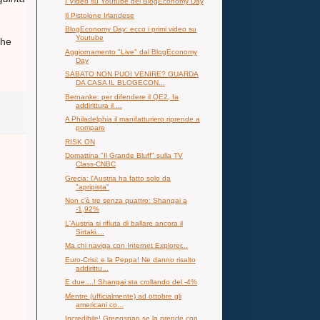
I Video su Youtube del BlogEconomy Day
Il Pistolone Irlandese
BlogEconomy Day: ecco i primi video su
Youtube
che
Aggiornamento "Live" dal BlogEconomy
Day
SABATO NON PUOI VENIRE? GUARDA
DA CASA IL BLOGECON...
Bernanke: per difendere il QE2, fa
addirittura il ...
A Philadelphia il manifatturiero riprende a
pompare
RISK ON
Domattina "Il Grande Bluff" sulla TV
Class-CNBC
Grecia: l'Austria ha fatto solo da
"apripista"
Non c'è tre senza quattro: Shangai a
-1,92%
L'Austria si rifiuta di ballare ancora il
Sirtaki....
Ma chi naviga con Internet Explorer...
Euro-Crisi: e la Peppa! Ne danno risalto
addirittu...
E due....! Shangai sta crollando del -4%
Mentre (ufficialmente) ad ottobre gli
americani co...
Incredibile! Greenspan se la prende con