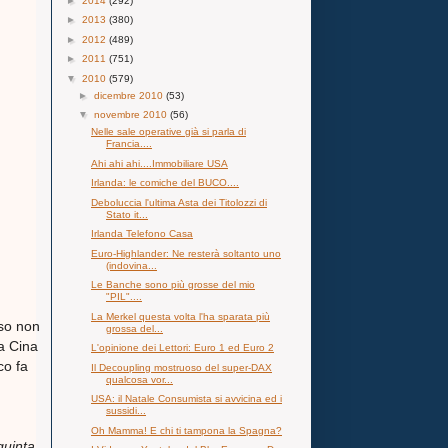
►
2014
(292)
►
2013
(380)
►
2012
(489)
►
2011
(751)
▼
2010
(579)
►
dicembre 2010
(53)
▼
novembre 2010
(56)
Nelle sale operative già si parla di
Francia....
Ahi ahi ahi....Immobiliare USA
Irlanda: le comiche del BUCO....
Deboluccia l'ultima Asta dei Titolozzi di
Stato it...
Irlanda Telefono Casa
Euro-Highlander: Ne resterà soltanto uno
(indovina...
Le Banche sono più grosse del mio
"PIL"....
La Merkel questa volta l'ha sparata più
so non
grossa del...
la Cina
L'opinione dei Lettori: Euro 1 ed Euro 2
co fa
Il Decoupling mostruoso del super-DAX
qualcosa vor...
USA: il Natale Consumista si avvicina ed i
sussidi...
Oh Mamma! E chi ti tampona la Spagna?
quinta