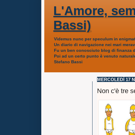
L'Amore, sem
Bassi)
Videmus nunc per speculum in enigmat
Un diario di navigazione nei mari mera
Fu un ben conosciuto blog di finanza da
Poi ad un certo punto è venuto naturale
Stefano Bassi
MERCOLEDÌ 17 
Non c'è tre 