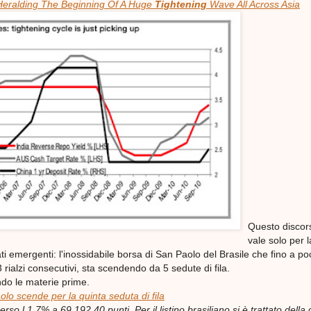
Heralding The Beginning Of A Huge
Tightening
Wave All Across Asia
Questo discor
vale solo per 
ati emergenti: l'inossidabile borsa di San Paolo del Brasile che fino a po
 rialzi consecutivi, sta scendendo da 5 sedute di fila.
do le materie prime.
lo scende per la quinta seduta di fila
rso l 1,7% a 69.192,40 punti. Per il listino brasiliano si è trattato della 