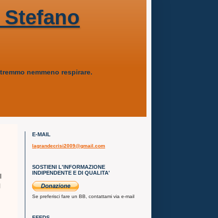
 Stefano
 potremmo nemmeno respirare.
E-MAIL
lagrandecrisi2009@gmail.com
SOSTIENI L'INFORMAZIONE
INDIPENDENTE E DI QUALITA'
l
l
Se preferisci fare un BB, contattami via e-mail
FEEDS