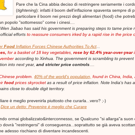
Pare che la Cina abbia deciso di restringere seriamente i cord
(
tightening
): infatti il boom dell'inflazione spaventa sempre di pi
particolare il boom nei prezzi degli alimentari (food) che potre
n popolo "sottomesso" come i cinesi....
 Wen Jiabao has said his government is preparing steps to tame price r
official efforts
to reassure consumers irked by a rapid rise in the price o
er
Food
Inflation Forces Chinese Authorities To Act
...
es,
for a basket of 18 key vegetables,
rose by 62.4% year-over-year
i
November
according to Xinhua. The government is scrambling to prevent
tion into next year,
and stricter price controls
....
 a Chinese problem.
40% of the world's population,
found in China, India,
eir
food
prices skyrocket
as a result of price inflation. Note India's has a
ins close to double digit territory.
are è meglio prevenirla piuttosto che curarla...vero? ;-)
G
Dice un detto: Prevenire è meglio che Curare
ondo ormai globalizzato&interconnesso, se Qualcuno "si allarga"a suon
o dovrà "restringersi" di conseguenza...soprattutto se già aveva scottan
 che adesso rischiano di diventare incandescenti.