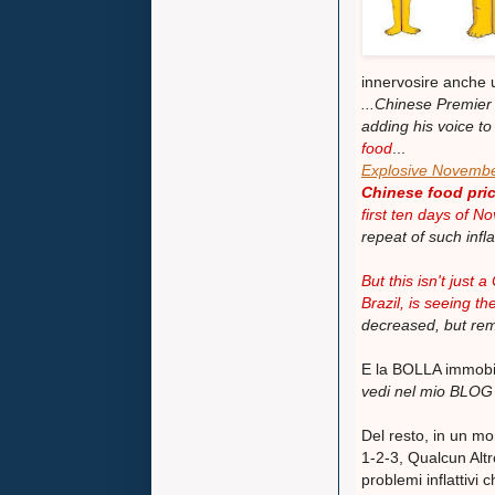
innervosire anche u
...Chinese Premier
adding his voice to 
food
...
Explosive Novemb
Chinese
food
pric
first ten days of 
repeat of such infla
But this isn't just
Brazil, is seeing th
decreased, but rema
E la BOLLA immobili
vedi nel mio BLO
Del resto, in un m
1-2-3, Qualcun Altr
problemi inflattivi