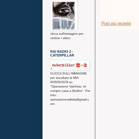
Post più recente
clicca sull'immagine per
vedere i video
RAI RADIO 2 -
CATERPILLAR
CLICCA SULL'IMMAGINE
per ascoltare la MIA
INTERVISTA su
"Operazione Valchiria: mi
compro casa a Berlino". Per
Info:
operazionevalkiria@gmail.c
om