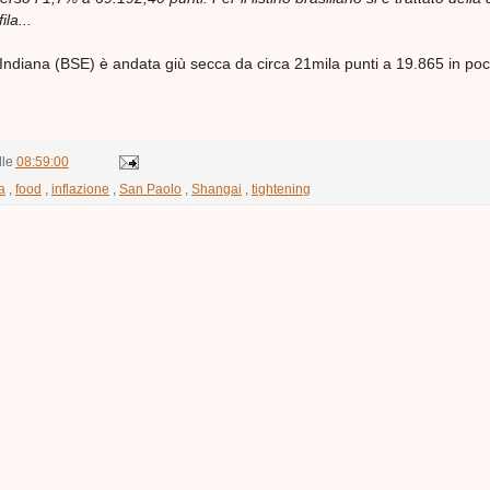
ila...
Indiana (BSE) è andata giù secca da circa 21mila punti a 19.865 in po
lle
08:59:00
a
,
food
,
inflazione
,
San Paolo
,
Shangai
,
tightening