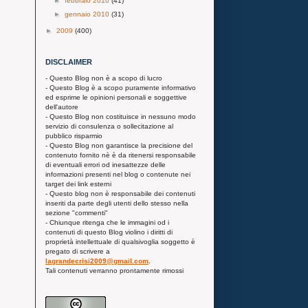
►
febbraio 2010
(41)
►
gennaio 2010
(31)
►
2009
(400)
DISCLAIMER
- Questo Blog non è a scopo di lucro
- Questo Blog è a scopo puramente informativo
ed esprime le opinioni personali e soggettive
dell'autore
- Questo Blog non costituisce in nessuno modo
servizio di consulenza o sollecitazione al
pubblico risparmio
- Questo Blog non garantisce la precisione del
contenuto fornito nè è da ritenersi responsabile
di eventuali errori od inesattezze delle
informazioni presenti nel blog o contenute nei
target dei link esterni
- Questo blog non è responsabile dei contenuti
inseriti da parte degli utenti dello stesso nella
sezione "commenti"
- Chiunque ritenga che le immagini od i
contenuti di questo Blog violino i diritti di
proprietà intellettuale di qualsivoglia soggetto è
pregato di scrivere a
lagrandecrisi2009@gmail.com
.
Tali contenuti verranno prontamente rimossi