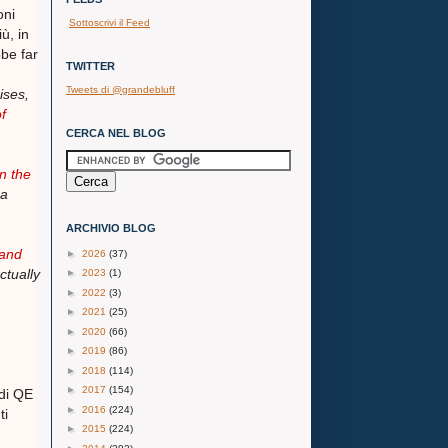
oni
Sottoscrivi il Feed
ù, in
bbe far
TWITTER
Tweets di @grandebluff
ises,
f
CERCA NEL BLOG
n the
 a
ARCHIVIO BLOG
 and
►
2026
(37)
ctually
►
2023
(1)
►
2022
(3)
►
2021
(25)
►
2020
(66)
►
2019
(86)
►
2018
(114)
►
2017
(154)
 di QE
►
2016
(224)
ti
►
2015
(224)