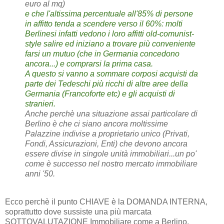
euro al mq)
e che l'altissima percentuale all'85% di persone
in affitto tenda a scendere verso il 60%: molti
Berlinesi infatti vedono i loro affitti
old-comunist-
style
salire ed iniziano a trovare più conveniente
farsi un mutuo (che in Germania concedono
ancora...) e comprarsi la prima casa.
A questo si vanno a sommare corposi acquisti da
parte dei Tedeschi più ricchi di altre aree della
Germania (Francoforte etc) e gli acquisti di
stranieri.
Anche perchè una situazione assai particolare di
Berlino è che ci siano ancora moltissime
Palazzine indivise a proprietario unico (Privati,
Fondi, Assicurazioni, Enti) che devono ancora
essere divise in singole unità immobiliari...un po'
come è successo nel nostro mercato immobiliare
anni '50.
Ecco perchè il punto CHIAVE è la DOMANDA INTERNA,
soprattutto dove sussiste una più marcata
SOTTOVALUTAZIONE Immobiliare come a Berlino.