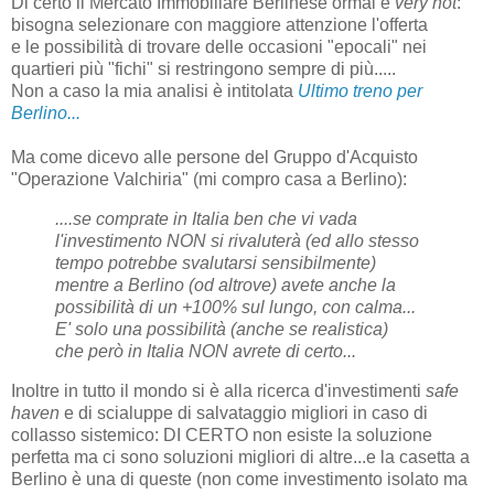
Di certo il Mercato Immobiliare Berlinese ormai è
very hot
:
bisogna selezionare con maggiore attenzione l'offerta
e le possibilità di trovare delle occasioni "epocali" nei
quartieri più "fichi" si restringono sempre di più.....
Non a caso la mia analisi è intitolata
Ultimo treno per
Berlino...
Ma come dicevo alle persone del Gruppo d'Acquisto
"Operazione Valchiria" (mi compro casa a Berlino):
....se comprate in Italia ben che vi vada
l'investimento NON si rivaluterà (ed allo stesso
tempo potrebbe svalutarsi sensibilmente)
mentre a Berlino (od altrove) avete anche la
possibilità di un +100% sul lungo, con calma...
E' solo una possibilità (anche se realistica)
che però in Italia NON avrete di certo...
Inoltre in tutto il mondo si è alla ricerca d'investimenti
safe
haven
e di scialuppe di salvataggio migliori in caso di
collasso sistemico: DI CERTO non esiste la soluzione
perfetta ma ci sono soluzioni migliori di altre...e la casetta a
Berlino è una di queste (non come investimento isolato ma