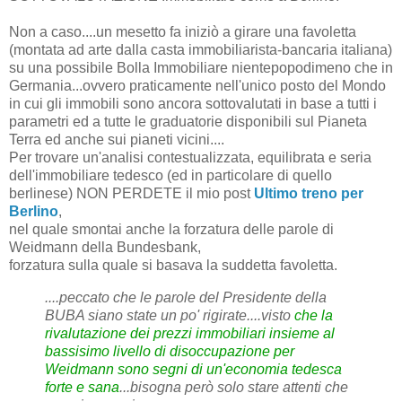
Non a caso....un mesetto fa iniziò a girare una favoletta
(montata ad arte dalla casta immobiliarista-bancaria italiana)
su una possibile Bolla Immobiliare nientepopodimeno che in
Germania...ovvero praticamente nell'unico posto del Mondo
in cui gli immobili sono ancora sottovalutati in base a tutti i
parametri ed a tutte le graduatorie disponibili sul Pianeta
Terra ed anche sui pianeti vicini....
Per trovare un'analisi contestualizzata, equilibrata e seria
dell'immobiliare tedesco (ed in particolare di quello
berlinese) NON PERDETE il mio post
Ultimo treno per
Berlino
,
nel quale smontai anche la forzatura delle parole di
Weidmann della Bundesbank,
forzatura sulla quale si basava la suddetta favoletta.
....peccato che le parole del Presidente della
BUBA siano state un po' rigirate....visto
che la
rivalutazione dei prezzi immobiliari insieme al
bassisimo livello di disoccupazione per
Weidmann sono segni di un'economia tedesca
forte e sana
...bisogna però solo stare attenti che