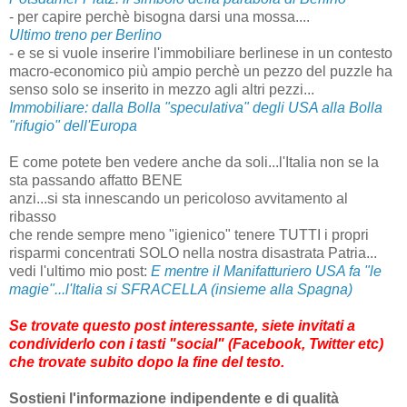
- per capire perchè bisogna darsi una mossa....
Ultimo treno per Berlino
- e se si vuole inserire l'immobiliare berlinese in un contesto
macro-economico più ampio perchè un pezzo del puzzle ha
senso solo se inserito in mezzo agli altri pezzi...
Immobiliare: dalla Bolla "speculativa" degli USA alla Bolla
"rifugio" dell'Europa
E come potete ben vedere anche da soli...l'Italia non se la
sta passando affatto BENE
anzi...si sta innescando un pericoloso avvitamento al
ribasso
che rende sempre meno "igienico" tenere TUTTI i propri
risparmi concentrati SOLO nella nostra disastrata Patria...
vedi l'ultimo mio post:
E mentre il Manifatturiero USA fa "le
magie"...l'Italia si SFRACELLA (insieme alla Spagna)
Se trovate questo post interessante, siete invitati a
condividerlo con i tasti "social" (Facebook, Twitter etc)
che trovate subito dopo la fine del testo.
Sostieni l'informazione indipendente e di qualità