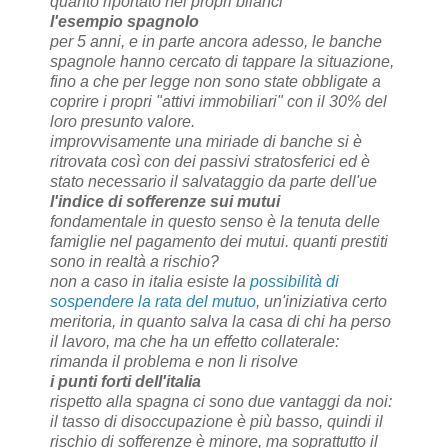
quanto riportato nei propri bilanci
l'esempio spagnolo
per 5 anni, e in parte ancora adesso, le banche
spagnole hanno cercato di tappare la situazione,
fino a che per legge non sono state obbligate a
coprire i propri "attivi immobiliari" con il 30% del
loro presunto valore.
improvvisamente una miriade di banche si è
ritrovata così con dei passivi stratosferici ed è
stato necessario il salvataggio da parte dell'ue
l'indice di sofferenze sui mutui
fondamentale in questo senso è la tenuta delle
famiglie nel pagamento dei mutui. quanti prestiti
sono in realtà a rischio?
non a caso in italia esiste la
possibilità di
sospendere la rata del mutuo
, un'iniziativa certo
meritoria, in quanto salva la casa di chi ha perso
il lavoro, ma che ha un effetto collaterale:
rimanda il problema e non li risolve
i punti forti dell'italia
rispetto alla spagna ci sono due vantaggi da noi:
il tasso di disoccupazione è più basso, quindi il
rischio di sofferenze è minore, ma soprattutto il