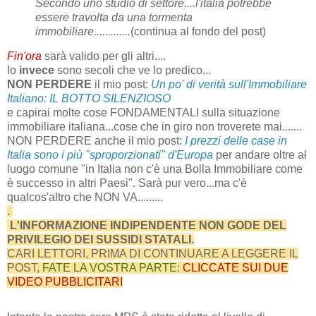
Secondo uno studio di settore....l'italia potrebbe
essere travolta da una tormenta
immobiliare.............
(continua al fondo del post)
Fin'ora
sarà valido per gli altri....
Io
invece
sono secoli che ve lo predico...
NON PERDERE
il mio post:
Un po' di verità sull'Immobiliare
Italiano: IL BOTTO SILENZIOSO
e capirai molte cose FONDAMENTALI sulla situazione
immobiliare italiana...cose che in giro non troverete mai.......
NON PERDERE anche il mio post:
I prezzi delle case in
Italia sono i più "sproporzionati" d'Europa
per andare oltre al
luogo comune "in Italia non c'è una Bolla Immobiliare come
è successo in altri Paesi". Sarà pur vero...ma c'è
qualcos'altro che NON VA.........
.
L'INFORMAZIONE INDIPENDENTE NON GODE DEL
PRIVILEGIO DEI SUSSIDI STATALI.
CARI LETTORI, PRIMA DI CONTINUARE A LEGGERE IL
POST,
FATE LA VOSTRA PARTE
:
CLICCATE SUI DUE
VIDEO PUBBLICITARI