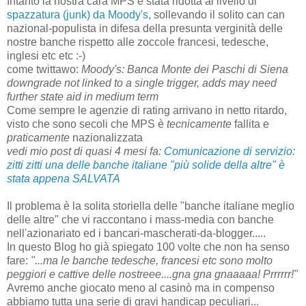
Intanto la nostra cara MPS è stata ridotta al livello di
spazzatura (junk) da Moody's,
sollevando il solito can can
nazional-populista in difesa della presunta verginità delle
nostre banche rispetto alle zoccole francesi, tedesche,
inglesi etc etc :-)
come twittawo:
Moody's: Banca Monte dei Paschi di Siena
downgrade not linked to a single trigger, adds may need
further state aid in medium term
Come sempre le agenzie di rating arrivano in netto ritardo,
visto che sono secoli che MPS è
tecnicamente
fallita e
praticamente
nazionalizzata
vedi mio post di quasi 4 mesi fa:
Comunicazione di servizio:
zitti zitti una delle banche italiane "più solide della altre" è
stata appena SALVATA
Il problema è la solita storiella delle "banche italiane meglio
delle altre" che vi raccontano i mass-media con banche
nell'azionariato ed i bancari-mascherati-da-blogger.....
In questo Blog ho già spiegato 100 volte che non ha senso
fare:
"...ma le banche tedesche, francesi etc sono molto
peggiori e cattive delle nostreee....gna gna gnaaaaa! Prrrrrr!"
Avremo anche giocato meno al casinò ma in compenso
abbiamo tutta una serie di gravi handicap peculiari...