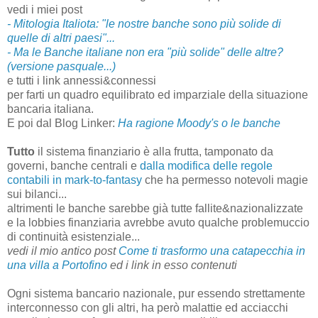
vedi i miei post
- Mitologia Italiota: "le nostre banche sono più solide di
quelle di altri paesi"...
- Ma le Banche italiane non era "più solide" delle altre?
(versione pasquale...)
e tutti i link annessi&connessi
per farti un quadro equilibrato ed imparziale della situazione
bancaria italiana.
E poi dal Blog Linker:
Ha ragione Moody's o le banche
Tutto
il sistema finanziario è alla frutta, tamponato da
governi, banche centrali e
dalla modifica delle regole
contabili in mark-to-fantasy
che ha permesso notevoli magie
sui bilanci...
altrimenti le banche sarebbe già tutte fallite&nazionalizzate
e la lobbies finanziaria avrebbe avuto qualche problemuccio
di continuità esistenziale...
vedi il mio antico post
Come ti trasformo una catapecchia in
una villa a Portofino
ed i link in esso contenuti
Ogni sistema bancario nazionale, pur essendo strettamente
interconnesso con gli altri, ha però malattie ed acciacchi