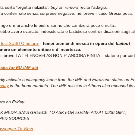
la solita "orgetta rialzista":
buy on rumors
recita l'adagio...
arà confermato senza sorprese negative, nel breve il caso Grecia potrà
ungo ormai anche le pietre sanno che cambierà poco o nulla...
rebbe avere svariate, indesiderate e fastidiose controindicazioni sugli alt
feci SUBITO notare
,
i tempi tecnici di messa in opera del
bailout
nere un elemento critico e d'incertezza.
l breve LA TELENOVELAS NON E' ANCORA FINITA....statene pur certi
sks for EU-IMF aid
edly activate contingency loans from the IMF and Eurozone states on Fr
rsday
in the bond markets. The IMF mission in Athens also released its
rs on Friday:
 MEDIA SAYS GREECE TO ASK FOR EU/IMF AID AT 0900 GMT,
MED SOURCES
ewspaper To Vima
: