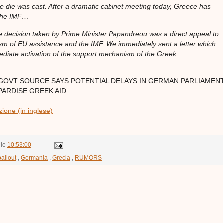
he die was cast. After a dramatic cabinet meeting today, Greece has
 the IMF…
he decision taken by Prime Minister Papandreou was a direct appeal to
m of EU assistance and the IMF. We immediately sent a letter which
mediate activation of the support mechanism of the Greek
.............
GOVT SOURCE SAYS POTENTIAL DELAYS IN GERMAN PARLIAMEN
ARDISE GREEK AID
zione (in inglese)
lle
10:53:00
bailout
,
Germania
,
Grecia
,
RUMORS