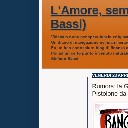
L'Amore, sem
Bassi)
Videmus nunc per speculum in enigmat
Un diario di navigazione nei mari mera
Fu un ben conosciuto blog di finanza da
Poi ad un certo punto è venuto naturale
Stefano Bassi
VENERDÌ 23 APRI
Rumors: la Gr
Pistolone da