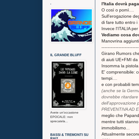
.
l'Italia dovrà pa
O così o pomì....
Sull'erogazione deg
di fare tutto entro 
Invece l'ITALIA pe
Vediamo cosa d
Manovrina aggiunti
------------------------
Girano Rumors che l
IL GRANDE BLUFF
di aiuti UE+FMI da 
Insomma la pistola
E' comprensibile: co
tempi....
e con probabili tem
(anche se la Germa
dovrebbe ritardare 
dell'approvazione
PREVENTIVA AD E
Avete un'occasione
meglio che Papandre
EPOCALE: non
mentre tutti stanno
sprecatela...
immobilismo...
Attualmente secondo
BASSI & TREMONTI SU
RAI2