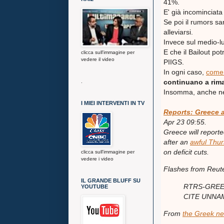
41%.
E' già incominciata 
Se poi il rumors s
alleviarsi.
Invece sul medio-l
E che il Bailout pot
clicca sull'immagine per
vedere il video
PIIGS.
In ogni caso,
come 
continuano a rima
.
Insomma, anche ne
I MIEI INTERVENTI IN TV
Reports: Greece a
Apr 23 09:55.
Greece will report
after an
awful Thu
on deficit cuts.
clicca sull'immagine per
vedere i video
Flashes from Reute
IL GRANDE BLUFF SU
RTRS-GREEK
YOUTUBE
CITE UNNA
From
the Greek n