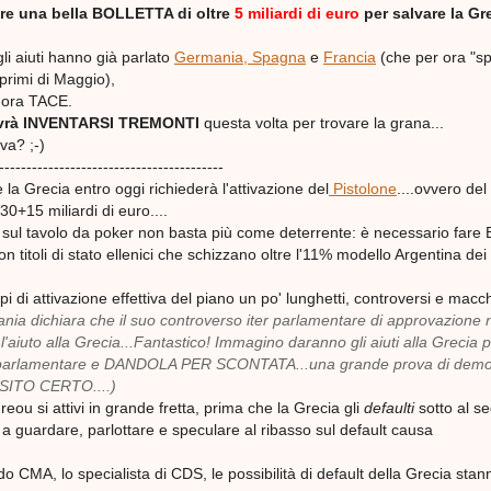
gare una bella BOLLETTA di oltre
5 miliardi di euro
per salvare la Gr
li aiuti hanno già parlato
Germania, Spagna
e
Francia
(che per ora "s
i primi di Maggio),
r ora TACE.
ovrà INVENTARSI TREMONTI
questa volta per trovare la grana...
va? ;-)
-----------------------------------------
a Grecia entro oggi richiederà l'attivazione del
Pistolone
....ovvero del
30+15 miliardi di euro....
 sul tavolo da poker non basta più come deterrente: è necessario fare
n titoli di stato ellenici che schizzano oltre l'11% modello Argentina dei
pi di attivazione effettiva del piano un po' lunghetti, controversi e macc
nia dichiara che il suo controverso iter parlamentare di approvazione 
l'aiuto alla Grecia...Fantastico! Immagino daranno gli aiuti alla Grecia 
 parlamentare e DANDOLA PER SCONTATA...una grande prova di demo
SITO CERTO....)
ou si attivi in grande fretta, prima che la Grecia gli
defaulti
sotto al s
 a guardare, parlottare e speculare al ribasso sul default causa
 CMA, lo specialista di CDS, le possibilità di default della Grecia stan