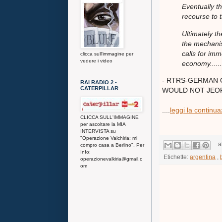
Eventually t
recourse to
Ultimately t
the mechanis
calls for im
clicca sull'immagine per
vedere i video
economy.........
- RTRS-GERMAN 
RAI RADIO 2 -
CATERPILLAR
WOULD NOT JEOP
....
leggi la continua
CLICCA SULL'IMMAGINE
per ascoltare la MIA
INTERVISTA su
"Operazione Valchiria: mi
a
compro casa a Berlino". Per
Info:
Etichette:
argentina
,
operazionevalkiria@gmail.c
om