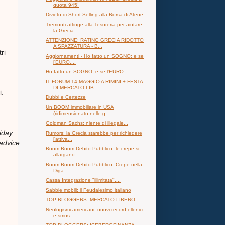
quota 945!
Divieto di Short Selling alla Borsa di Atene
Tremonti attinge alla Tesoreria per aiutare
la Grecia
ATTENZIONE: RATING GRECIA RIDOTTO
A SPAZZATURA - B...
ri
Aggiornamenti - Ho fatto un SOGNO: e se
l'EURO....
Ho fatto un SOGNO: e se l'EURO....
IT FORUM 14 MAGGIO A RIMINI + FESTA
DI MERCATO LIB...
.
Dubbi e Certezze
Un BOOM immobiliare in USA
(ridimensionato nelle g...
Goldman Sachs: niente di illegale...
iday,
Rumors: la Grecia starebbe per richiedere
l'attiva...
 advice
Boom Boom Debito Pubblico: le crepe si
allargano
Boom Boom Debito Pubblico: Crepe nella
Diga...
Cassa Integrazione "illimitata"....
Sabbie mobili: il Feudalesimo italiano
TOP BLOGGERS: MERCATO LIBERO
Neologismi americani, nuovi record ellenici
e smos...