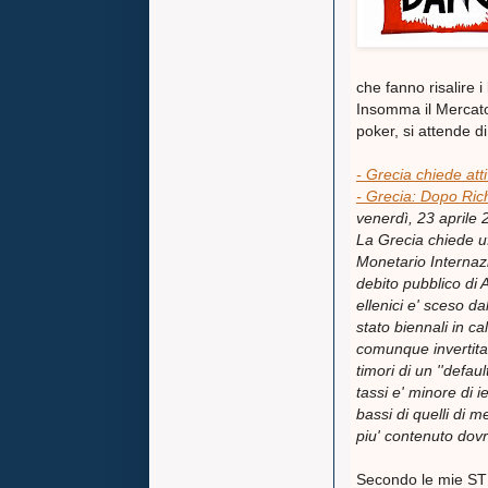
che fanno risalire 
Insomma il Mercato
poker
, si attende 
- Grecia chiede att
- Grecia: Dopo Rich
venerdì, 23 aprile 
La Grecia chiede uff
Monetario Internaz
debito pubblico di A
ellenici e' sceso da
stato biennali in c
comunque invertita,
timori di un ''defa
tassi e' minore di ie
bassi di quelli di m
piu' contenuto dovr
Secondo le mie STI