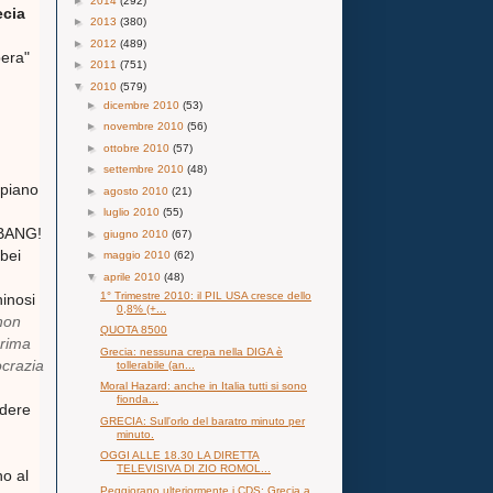
►
2014
(292)
ecia
►
2013
(380)
►
2012
(489)
pera"
►
2011
(751)
▼
2010
(579)
►
dicembre 2010
(53)
►
novembre 2010
(56)
►
ottobre 2010
(57)
►
settembre 2010
(48)
 piano
►
agosto 2010
(21)
►
luglio 2010
(55)
 BANG!
►
giugno 2010
(67)
 bei
►
maggio 2010
(62)
▼
aprile 2010
(48)
1° Trimestre 2010: il PIL USA cresce dello
hinosi
0,8% (+...
non
QUOTA 8500
prima
Grecia: nessuna crepa nella DIGA è
crazia
tollerabile (an...
Moral Hazard: anche in Italia tutti si sono
fionda...
edere
GRECIA: Sull'orlo del baratro minuto per
minuto.
OGGI ALLE 18.30 LA DIRETTA
TELEVISIVA DI ZIO ROMOL...
no al
Peggiorano ulteriormente i CDS: Grecia a