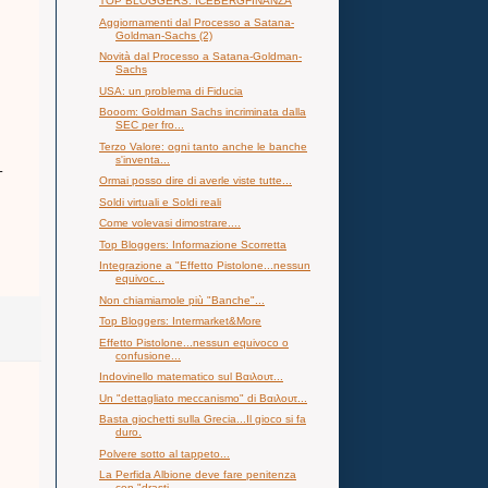
TOP BLOGGERS: ICEBERGFINANZA
Aggiornamenti dal Processo a Satana-
Goldman-Sachs (2)
Novità dal Processo a Satana-Goldman-
Sachs
USA: un problema di Fiducia
Booom: Goldman Sachs incriminata dalla
SEC per fro...
Terzo Valore: ogni tanto anche le banche
s'inventa...
T
Ormai posso dire di averle viste tutte...
Soldi virtuali e Soldi reali
Come volevasi dimostrare....
Top Bloggers: Informazione Scorretta
Integrazione a "Effetto Pistolone...nessun
equivoc...
Non chiamiamole più "Banche"...
Top Bloggers: Intermarket&More
Effetto Pistolone...nessun equivoco o
confusione...
Indovinello matematico sul Βαιλουτ...
Un "dettagliato meccanismo" di Βαιλουτ...
Basta giochetti sulla Grecia...Il gioco si fa
duro.
Polvere sotto al tappeto...
La Perfida Albione deve fare penitenza
con "drasti...