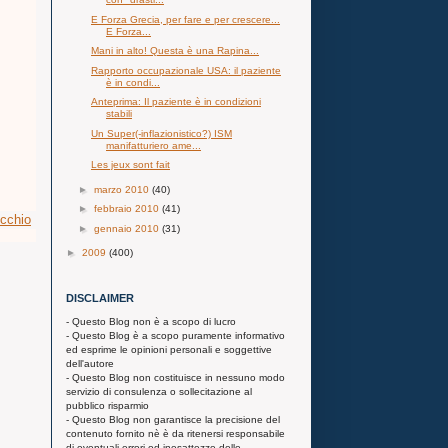
E Forza Grecia, per fare e per crescere...
E Forza...
Mani in alto! Questa è una Rapina...
Rapporto occupazionale USA: il paziente
è in condi...
Anteprima: Il paziente è in condizioni
stabili
Un Super(-inflazionistico?) ISM
manifatturiero ame...
Les jeux sont fait
►
marzo 2010
(40)
►
febbraio 2010
(41)
ecchio
►
gennaio 2010
(31)
►
2009
(400)
DISCLAIMER
- Questo Blog non è a scopo di lucro
- Questo Blog è a scopo puramente informativo
ed esprime le opinioni personali e soggettive
dell'autore
- Questo Blog non costituisce in nessuno modo
servizio di consulenza o sollecitazione al
pubblico risparmio
- Questo Blog non garantisce la precisione del
contenuto fornito nè è da ritenersi responsabile
di eventuali errori od inesattezze delle