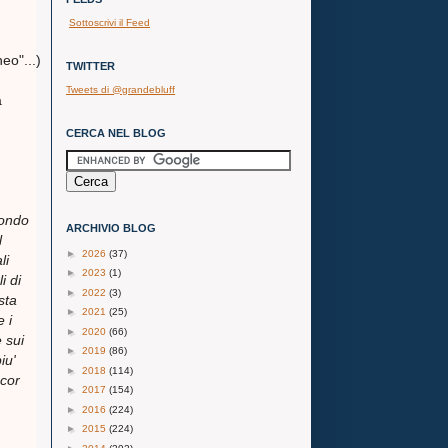
Sottoscrivi il Feed
eo"...)
TWITTER
Tweets di @grandebluff
a
CERCA NEL BLOG
Fondo
ARCHIVIO BLOG
l
►
2026
(37)
li
►
2023
(1)
i di
►
2022
(3)
sta
►
2021
(25)
 i
►
2020
(66)
 sui
►
2019
(86)
iu'
►
2018
(114)
ncor
►
2017
(154)
►
2016
(224)
►
2015
(224)