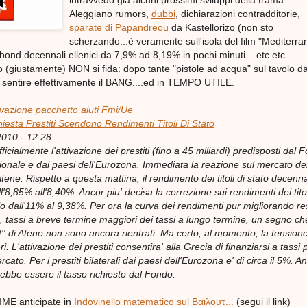
intravvedo già alcuni prossimi sviluppi della trama...
Aleggiano rumors,
dubbi
, dichiarazioni contradditorie,
sparate di Papandreou
da Kastellorizo (non sto
scherzando...è veramente sull'isola del film "Mediterran
i bond decennali ellenici da 7,9% ad 8,19% in pochi minuti....etc etc
 (giustamente) NON si fida: dopo tante "pistole ad acqua" sul tavolo d
di sentire effettivamente il BANG....ed in TEMPO UTILE.
ivazione pacchetto aiuti Fmi/Ue
iesta Prestiti Scendono Rendimenti Titoli Di Stato
2010 - 12:28
icialmente l'attivazione dei prestiti (fino a 45 miliardi) predisposti dal 
ionale e dai paesi dell'Eurozona. Immediata la reazione sul mercato de
tene. Rispetto a questa mattina, il rendimento dei titoli di stato decenna
ll'8,85% all'8,40%. Ancor piu' decisa la correzione sui rendimenti dei titol
alo dall'11% al 9,38%. Per ora la curva dei rendimenti pur migliorando re
 tassi a breve termine maggiori dei tassi a lungo termine, un segno che
ult'' di Atene non sono ancora rientrati. Ma certo, al momento, la tensione
ri. L'attivazione dei prestiti consentira' alla Grecia di finanziarsi a tassi p
ercato. Per i prestiti bilaterali dai paesi dell'Eurozona e' di circa il 5%. A
ebbe essere il tasso richiesto dal Fondo.
ME anticipate in
Indovinello matematico sul Βαιλουτ...
(segui il link)