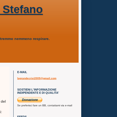
 Stefano
 potremmo nemmeno respirare.
E-MAIL
lagrandecrisi2009@gmail.com
SOSTIENI L'INFORMAZIONE
INDIPENDENTE E DI QUALITA'
 del
Se preferisci fare un BB, contattami via e-mail
i:
FEEDS