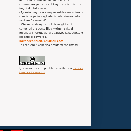
informazioni presenti nel blog o contenute nei
target dei link esterni
- Questo blog non è responsabile dei contenuti
inseriti da parte degli utenti dello stesso nella
sezione "commenti"
- Chiunque ritenga che le immagini od i
contenuti di questo Blog violino i diritti di
proprietà intellettuale di qualsivoglia soggetto è
pregato di scrivere a
lagrandecrisi2009@gmail.com
.
Tali contenuti verranno prontamente rimossi
Questo/a
opera
è pubblicato sotto una
Licenza
Creative Commons
.