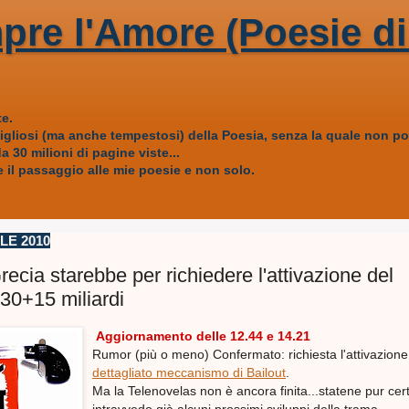
pre l'Amore (Poesie di
e.
vigliosi (ma anche tempestosi) della Poesia, senza la quale non
 30 milioni di pagine viste...
 il passaggio alle mie poesie e non solo.
LE 2010
ecia starebbe per richiedere l'attivazione del
 30+15 miliardi
Aggiornamento delle 12.44
e 14.21
Rumor (più o meno) Confermato: richiesta l'attivazione
dettagliato meccanismo di Bailout
.
Ma la Telenovelas non è ancora finita...statene pur cert